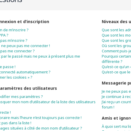
nexion et d’inscription
Niveaux des u
n de m’inscrire ?
Que sont les adm
PPA ?
Que sont les mo
pas m’inscrire ?
Que sont les gro
 je ne peux pas me connecter !
Où sont les grou
 pas me connecter ?
Comment puis-je 
rit par le passé mais ne peux à présent plus me
Pourquoi certain
différente ?
e passe !
Qu’est-ce qu’un 
éconnecté automatiquement ?
Qu’est-ce que le 
mer les cookies » ?
Messagerie p
aramètres des utilisateurs
Je ne peux pas 
difier mes paramètres ?
Je continue à re
uer mon nom d’utilisateur de la liste des utilisateurs
J’ai reçu un cour
forum !
recte !
horaire mais l’heure n’est toujours pas correcte !
Amis et ignor
pas dans la liste !
À quoi sert ma li
mages situées à côté de mon nom d’utilisateur ?