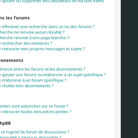
ajouter ou supprimer des utilisateurs de ma liste d’amis
ns les forums
 effectuer une recherche dans un ou des forums ?
herche ne renvoie aucun résultat ?
herche renvoie à une page blanche ?!
e rechercher des membres ?
 retrouver mes propres messages et sujets ?
bonnements
fférence entre les favoris et les abonnements ?
ajouter aux favoris ou m’abonner à un sujet spécifique ?
 m’abonner à un forum spécifique ?
 résilier mes abonnements ?
s
ointes sont autorisées sur ce forum ?
 retrouver toutes mes pièces jointes ?
phpBB
ce logiciel de forum de discussions ?
ionnalité X n’est pas disponible ?