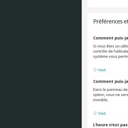
Préférences e
Comment puis-je
Si vous êtes un uti
contrôle de l’utilis
système vous permet
Haut
Comment puis-je 
Dans le panneau de c
option, vous ne ser
invisible.
Haut
L’heure n’est pas