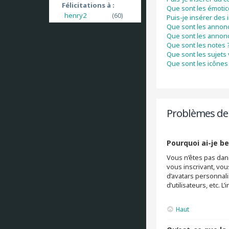
Félicitations à :
Que sont les émoti
henry2
(60)
Puis-je insérer des
Que sont les annon
Que sont les annon
Que sont les notes 
Que sont les sujets 
Que sont les icônes 
Problèmes de 
Pourquoi ai-je be
Vous n’êtes pas dans
vous inscrivant, vou
d’avatars personnali
d’utilisateurs, etc.
Haut