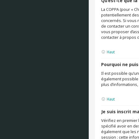
Qu’est-ce que la
La COPPA (pour « Chi
potentiellement des
concernés. Si vous 
de contacter un cons
vous proposer d’assi
contacter à propos d
Haut
Pourquoi ne puis-
Il est possible qu’u
également possible q
plus d’informations,
Haut
Je suis inscrit m
Vérifiez en premier 
spécifié avoir en de
également que les no
session ; cette infor