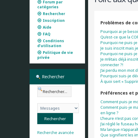
Forum par
catégories
Rechercher
Inscription
Problèmes de con
Aide
Pourquoi ai-je besoi
FAQ
Qu’est-ce que la CO
Conditions
Pourquoi ne puis-je 
d’utilisation
Je suis inscrit mais
Politique de vie
Pourquoi ne puis-je
privée
Je m’étais déjà insc
connecter ?!
J’ai perdu mon mot d
Pourquoi suis-je d
Rechercher
À quoi sert « Suppri
Préférences et p
Comment puis-je mo
Comment puis-je masq
en ligne ?
L’heure n’est pas cor
J’ai réglé le fuseau 
Ma langue n’apparaît 
Recherche avancée
Que signifient les i