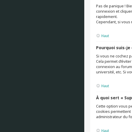
Pas de panique ! Bie
connexion et clique
rapidement.
Cependant, si vous n
Haut
Pourquoi suis-j
Si vous ne cochez p
Cela permet d’éviter
connexion au forum.
université, etc. Si v
Haut
À quoi sert « Su
Cette option vous p
cookies permettent é
administrateur du f
Haut