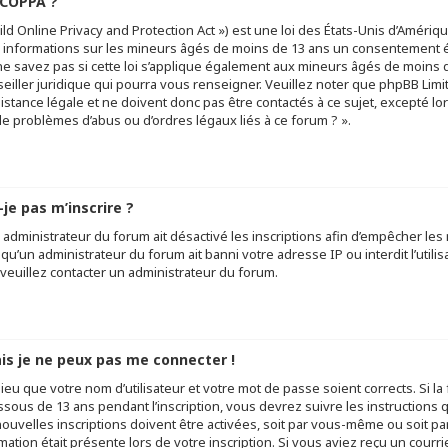
 COPPA ?
ld Online Privacy and Protection Act ») est une loi des États-Unis d’Amériq
 informations sur les mineurs âgés de moins de 13 ans un consentement é
ne savez pas si cette loi s’applique également aux mineurs âgés de moins d
eiller juridique qui pourra vous renseigner. Veuillez noter que phpBB Lim
stance légale et ne doivent donc pas être contactés à ce sujet, excepté lor
e problèmes d’abus ou d’ordres légaux liés à ce forum ? ».
je pas m’inscrire ?
n administrateur du forum ait désactivé les inscriptions afin d’empêcher les
u’un administrateur du forum ait banni votre adresse IP ou interdit l’utilis
 veuillez contacter un administrateur du forum.
ais je ne peux pas me connecter !
lieu que votre nom d’utilisateur et votre mot de passe soient corrects. Si l
ssous de 13 ans pendant l’inscription, vous devrez suivre les instruction
uvelles inscriptions doivent être activées, soit par vous-même ou soit pa
mation était présente lors de votre inscription. Si vous aviez reçu un courri