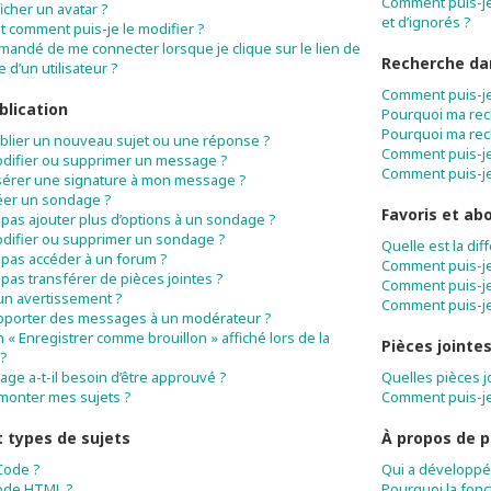
Comment puis-je 
icher un avatar ?
et d’ignorés ?
t comment puis-je le modifier ?
mandé de me connecter lorsque je clique sur le lien de
Recherche da
 d’un utilisateur ?
Comment puis-je
blication
Pourquoi ma rec
Pourquoi ma rec
blier un nouveau sujet ou une réponse ?
Comment puis-j
difier ou supprimer un message ?
Comment puis-je
sérer une signature à mon message ?
éer un sondage ?
Favoris et a
 pas ajouter plus d’options à un sondage ?
difier ou supprimer un sondage ?
Quelle est la di
 pas accéder à un forum ?
Comment puis-je 
pas transférer de pièces jointes ?
Comment puis-je
 un avertissement ?
Comment puis-je
pporter des messages à un modérateur ?
n « Enregistrer comme brouillon » affiché lors de la
Pièces jointe
 ?
e a-t-il besoin d’être approuvé ?
Quelles pièces j
monter mes sujets ?
Comment puis-je
 types de sujets
À propos de 
Code ?
Qui a développé 
code HTML ?
Pourquoi la fonct