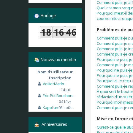
Comment puis-je aff
Quel est mon rang e
Pourquoi m’est-il de
Horloge
courrier électronique
Problèmes de pu
Comment puis-je pu
Comment puis-je mo
Comment puis-je in
Comment puis-je cr
Nouveaux membres
Pourquoi ne puis-je
Comment puis-je mo
Pourquoi ne puis-je
Nom d’utilisateur
Pourquoi ne puis-je 
Inscription
Pourquoi ai-je reçu
VoilierMarlo
Comment puis-je ra
14 juil.
À quoi sert le bouto
Eric Ptit Bouchon
rédaction d’un sujet
04 févr.
Pourquoi mon messag
Kapofun
05 août
Comment puis-je re
Mise en forme et
Anniversaires
Qu’est-ce que le BB
Puis-je insérer du 