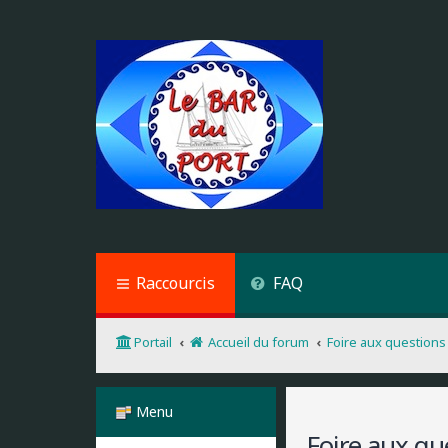
Raccourcis
FAQ
Portail
Accueil du forum
Foire aux questions
Menu
Foire aux qu