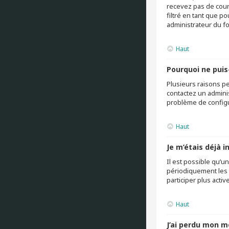
recevez pas de cour
filtré en tant que p
administrateur du f
Haut
Pourquoi ne puis
Plusieurs raisons pe
contactez un adminis
problème de configura
Haut
Je m’étais déjà 
Il est possible qu’
périodiquement les u
participer plus acti
Haut
J’ai perdu mon m