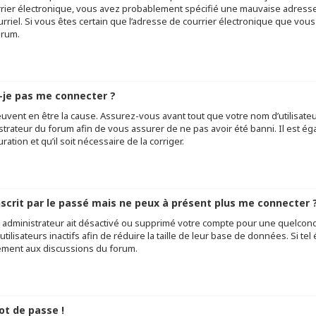
rier électronique, vous avez probablement spécifié une mauvaise adresse d
ourriel. Si vous êtes certain que l’adresse de courrier électronique que vou
orum.
-je pas me connecter ?
uvent en être la cause. Assurez-vous avant tout que votre nom d’utilisateur 
trateur du forum afin de vous assurer de ne pas avoir été banni. Il est éga
tion et qu’il soit nécessaire de la corriger.
inscrit par le passé mais ne peux à présent plus me connecter ?
un administrateur ait désactivé ou supprimé votre compte pour une quelco
tilisateurs inactifs afin de réduire la taille de leur base de données. Si te
vement aux discussions du forum.
ot de passe !