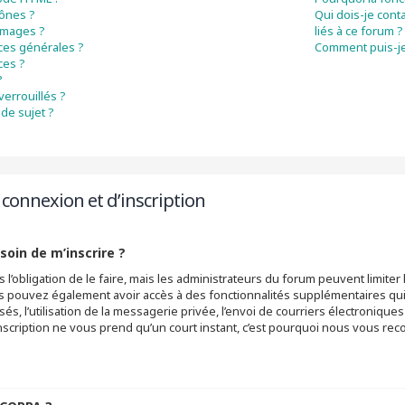
cônes ?
Qui dois-je cont
 images ?
liés à ce forum ?
ces générales ?
Comment puis-je
ces ?
?
verrouillés ?
de sujet ?
connexion et d’inscription
soin de m’inscrire ?
 l’obligation de le faire, mais les administrateurs du forum peuvent limiter 
s pouvez également avoir accès à des fonctionnalités supplémentaires qui n
sés, l’utilisation de la messagerie privée, l’envoi de courriers électronique
 L’inscription ne vous prend qu’un court instant, c’est pourquoi nous vous r