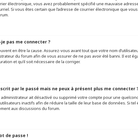
rier électronique, vous avez probablement spécifié une mauvaise adresse d
ourriel. Si vous êtes certain que l’adresse de courrier électronique que vou
orum.
-je pas me connecter ?
uvent en être la cause. Assurez-vous avant tout que votre nom d’utilisateur 
trateur du forum afin de vous assurer de ne pas avoir été banni. Il est éga
tion et qu’il soit nécessaire de la corriger.
inscrit par le passé mais ne peux à présent plus me connecter ?
un administrateur ait désactivé ou supprimé votre compte pour une quelco
tilisateurs inactifs afin de réduire la taille de leur base de données. Si te
vement aux discussions du forum.
ot de passe !