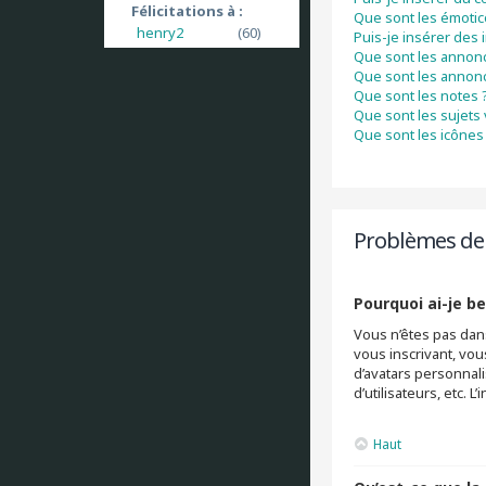
Félicitations à :
Que sont les émoti
henry2
(60)
Puis-je insérer des
Que sont les annon
Que sont les annon
Que sont les notes 
Que sont les sujets 
Que sont les icônes 
Problèmes de 
Pourquoi ai-je be
Vous n’êtes pas dans
vous inscrivant, vou
d’avatars personnali
d’utilisateurs, etc.
Haut