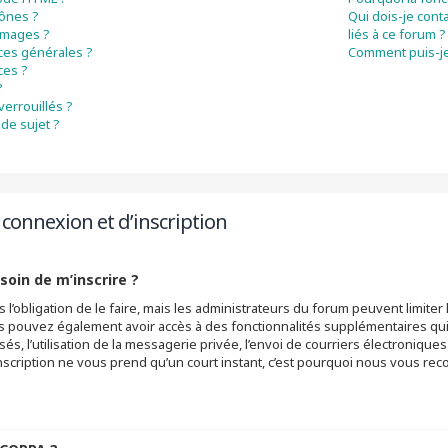
cônes ?
Qui dois-je cont
 images ?
liés à ce forum ?
ces générales ?
Comment puis-je
ces ?
?
verrouillés ?
de sujet ?
connexion et d’inscription
soin de m’inscrire ?
 l’obligation de le faire, mais les administrateurs du forum peuvent limiter 
s pouvez également avoir accès à des fonctionnalités supplémentaires qui n
sés, l’utilisation de la messagerie privée, l’envoi de courriers électronique
 L’inscription ne vous prend qu’un court instant, c’est pourquoi nous vous r