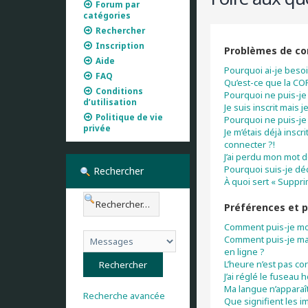
Forum par
catégories
Rechercher
Inscription
Problèmes de con
Aide
Pourquoi ai-je besoi
FAQ
Qu’est-ce que la CO
Conditions
Pourquoi ne puis-je 
d’utilisation
Je suis inscrit mais
Politique de vie
Pourquoi ne puis-je
privée
Je m’étais déjà insc
connecter ?!
J’ai perdu mon mot d
Pourquoi suis-je d
Rechercher
À quoi sert « Suppri
Préférences et p
Comment puis-je mo
Comment puis-je masq
en ligne ?
L’heure n’est pas cor
J’ai réglé le fuseau 
Ma langue n’apparaît 
Recherche avancée
Que signifient les i