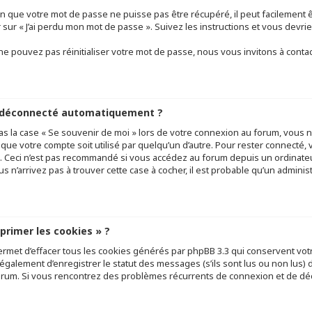
n que votre mot de passe ne puisse pas être récupéré, il peut facilement êt
r sur « J’ai perdu mon mot de passe ». Suivez les instructions et vous de
e pouvez pas réinitialiser votre mot de passe, nous vous invitons à conta
e déconnecté automatiquement ?
as la case « Se souvenir de moi » lors de votre connexion au forum, vous
 que votre compte soit utilisé par quelqu’un d’autre. Pour rester connecté, 
 Ceci n’est pas recommandé si vous accédez au forum depuis un ordinateur
ous n’arrivez pas à trouver cette case à cocher, il est probable qu’un adminis
pprimer les cookies » ?
ermet d’effacer tous les cookies générés par phpBB 3.3 qui conservent votr
galement d’enregistrer le statut des messages (s’ils sont lus ou non lus) da
orum. Si vous rencontrez des problèmes récurrents de connexion et de d