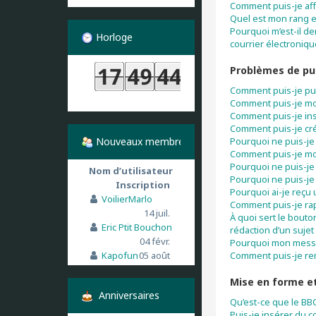
Comment puis-je aff
Quel est mon rang e
Pourquoi m’est-il de
Horloge
courrier électronique
Problèmes de pu
Comment puis-je pu
Comment puis-je mo
Comment puis-je in
Comment puis-je cr
Nouveaux membres
Pourquoi ne puis-je
Comment puis-je mo
Pourquoi ne puis-je
Nom d’utilisateur
Pourquoi ne puis-je 
Inscription
Pourquoi ai-je reçu
VoilierMarlo
Comment puis-je ra
14 juil.
À quoi sert le bouto
Eric Ptit Bouchon
rédaction d’un sujet
04 févr.
Pourquoi mon messag
Kapofun
05 août
Comment puis-je re
Mise en forme et
Anniversaires
Qu’est-ce que le BB
Puis-je insérer du 