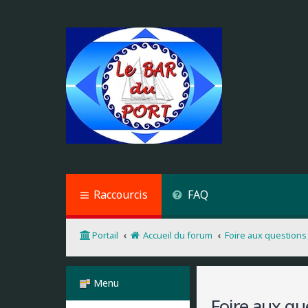
Raccourcis
FAQ
Portail
Accueil du forum
Foire aux questions
Menu
Foire aux qu