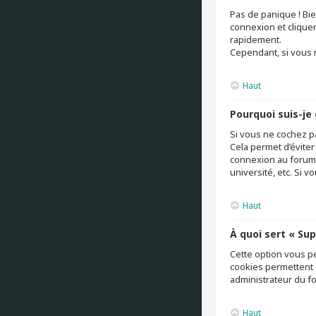
Pas de panique ! Bie
connexion et clique
rapidement.
Cependant, si vous n
Haut
Pourquoi suis-j
Si vous ne cochez p
Cela permet d’éviter
connexion au forum.
université, etc. Si v
Haut
À quoi sert « Su
Cette option vous p
cookies permettent é
administrateur du f
Haut