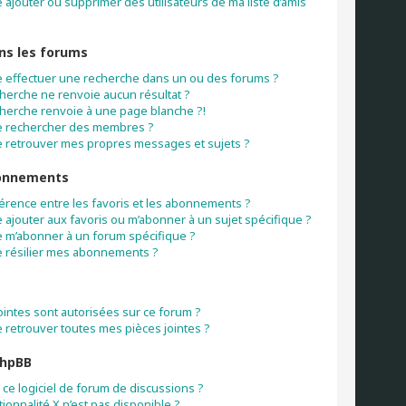
ajouter ou supprimer des utilisateurs de ma liste d’amis
ns les forums
 effectuer une recherche dans un ou des forums ?
herche ne renvoie aucun résultat ?
herche renvoie à une page blanche ?!
e rechercher des membres ?
 retrouver mes propres messages et sujets ?
bonnements
fférence entre les favoris et les abonnements ?
ajouter aux favoris ou m’abonner à un sujet spécifique ?
 m’abonner à un forum spécifique ?
 résilier mes abonnements ?
s
ointes sont autorisées sur ce forum ?
 retrouver toutes mes pièces jointes ?
phpBB
ce logiciel de forum de discussions ?
ionnalité X n’est pas disponible ?