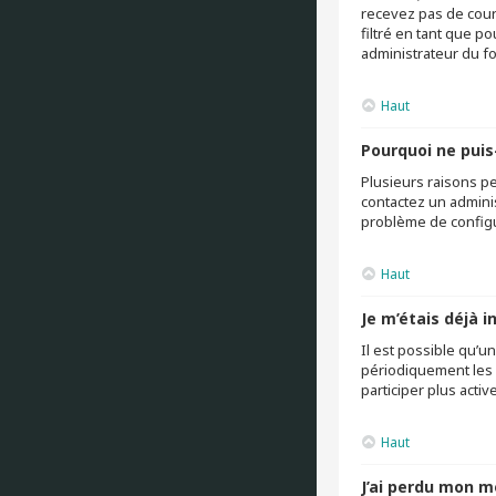
recevez pas de cour
filtré en tant que p
administrateur du f
Haut
Pourquoi ne puis
Plusieurs raisons pe
contactez un adminis
problème de configura
Haut
Je m’étais déjà 
Il est possible qu’
périodiquement les u
participer plus acti
Haut
J’ai perdu mon m