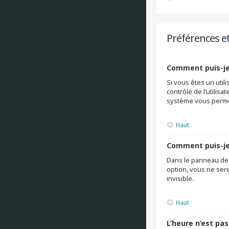
Préférences e
Comment puis-je
Si vous êtes un uti
contrôle de l’utilis
système vous permet
Haut
Comment puis-je 
Dans le panneau de c
option, vous ne ser
invisible.
Haut
L’heure n’est pas