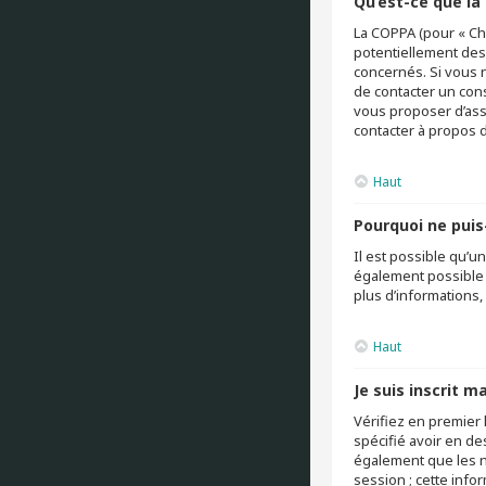
Qu’est-ce que la
La COPPA (pour « Chi
potentiellement des
concernés. Si vous 
de contacter un cons
vous proposer d’assi
contacter à propos d
Haut
Pourquoi ne puis-
Il est possible qu’u
également possible q
plus d’informations,
Haut
Je suis inscrit m
Vérifiez en premier 
spécifié avoir en de
également que les no
session ; cette infor