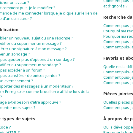
Comment puis-je 
icher un avatar ?
et d’ignorés ?
t comment puis-je le modifier ?
mandé de me connecter lorsque je clique sur le lien de
Recherche da
 d’un utilisateur ?
Comment puis-je
blication
Pourquoi ma rec
Pourquoi ma rec
blier un nouveau sujet ou une réponse ?
Comment puis-j
difier ou supprimer un message ?
Comment puis-je
sérer une signature à mon message ?
éer un sondage ?
Favoris et a
 pas ajouter plus d’options à un sondage ?
difier ou supprimer un sondage ?
Quelle est la di
 pas accéder à un forum ?
Comment puis-je 
pas transférer de pièces jointes ?
Comment puis-je
 un avertissement ?
Comment puis-je
pporter des messages à un modérateur ?
n « Enregistrer comme brouillon » affiché lors de la
Pièces jointe
 ?
e a-t-il besoin d’être approuvé ?
Quelles pièces j
monter mes sujets ?
Comment puis-je
 types de sujets
À propos de 
Code ?
Qui a développé 
code HTML ?
Pourquoi la fonct