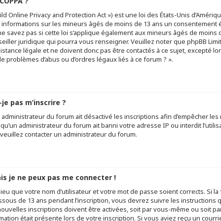
 COPPA ?
ld Online Privacy and Protection Act ») est une loi des États-Unis d’Amériq
 informations sur les mineurs âgés de moins de 13 ans un consentement é
ne savez pas si cette loi s’applique également aux mineurs âgés de moins d
eiller juridique qui pourra vous renseigner. Veuillez noter que phpBB Lim
stance légale et ne doivent donc pas être contactés à ce sujet, excepté lor
e problèmes d’abus ou d’ordres légaux liés à ce forum ? ».
je pas m’inscrire ?
n administrateur du forum ait désactivé les inscriptions afin d’empêcher les
u’un administrateur du forum ait banni votre adresse IP ou interdit l’utilis
 veuillez contacter un administrateur du forum.
ais je ne peux pas me connecter !
lieu que votre nom d’utilisateur et votre mot de passe soient corrects. Si l
ssous de 13 ans pendant l’inscription, vous devrez suivre les instruction
uvelles inscriptions doivent être activées, soit par vous-même ou soit pa
mation était présente lors de votre inscription. Si vous aviez reçu un courri