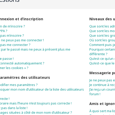
nexion et d’inscription
Niveaux des u
n de m’inscrire ?
Que sont les adm
PPA ?
Que sont les mo
pas m’inscrire ?
Que sont les gro
 je ne peux pas me connecter !
Où sont les grou
 pas me connecter ?
Comment puis-je 
rit par le passé mais ne peux à présent plus me
Pourquoi certain
différente ?
e passe !
Qu’est-ce qu’un 
éconnecté automatiquement ?
Qu’est-ce que le 
mer les cookies » ?
Messagerie p
aramètres des utilisateurs
Je ne peux pas 
difier mes paramètres ?
Je continue à re
uer mon nom d’utilisateur de la liste des utilisateurs
J’ai reçu un cour
forum !
recte !
horaire mais l’heure n’est toujours pas correcte !
Amis et ignor
pas dans la liste !
À quoi sert ma li
mages situées à côté de mon nom d’utilisateur ?