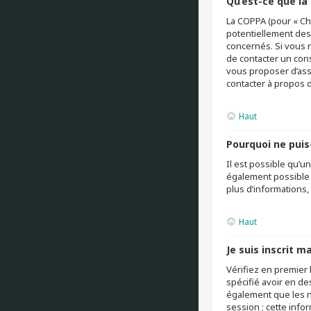
Qu’est-ce que la
La COPPA (pour « Chi
potentiellement des
concernés. Si vous 
de contacter un cons
vous proposer d’assi
contacter à propos d
Haut
Pourquoi ne puis-
Il est possible qu’u
également possible q
plus d’informations,
Haut
Je suis inscrit m
Vérifiez en premier 
spécifié avoir en de
également que les no
session ; cette infor