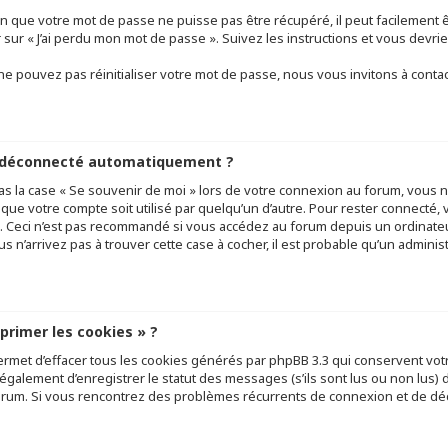
n que votre mot de passe ne puisse pas être récupéré, il peut facilement êt
r sur « J’ai perdu mon mot de passe ». Suivez les instructions et vous de
e pouvez pas réinitialiser votre mot de passe, nous vous invitons à conta
e déconnecté automatiquement ?
as la case « Se souvenir de moi » lors de votre connexion au forum, vous
 que votre compte soit utilisé par quelqu’un d’autre. Pour rester connecté, 
 Ceci n’est pas recommandé si vous accédez au forum depuis un ordinateur
ous n’arrivez pas à trouver cette case à cocher, il est probable qu’un adminis
pprimer les cookies » ?
ermet d’effacer tous les cookies générés par phpBB 3.3 qui conservent votr
galement d’enregistrer le statut des messages (s’ils sont lus ou non lus) da
orum. Si vous rencontrez des problèmes récurrents de connexion et de d