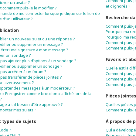
Comment puis-je 
icher un avatar ?
et d’ignorés ?
t comment puis-je le modifier ?
mandé de me connecter lorsque je clique sur le lien de
Recherche da
 d’un utilisateur ?
Comment puis-je
blication
Pourquoi ma rec
Pourquoi ma rec
blier un nouveau sujet ou une réponse ?
Comment puis-j
difier ou supprimer un message ?
Comment puis-je
sérer une signature à mon message ?
éer un sondage ?
Favoris et a
 pas ajouter plus d’options à un sondage ?
difier ou supprimer un sondage ?
Quelle est la di
 pas accéder à un forum ?
Comment puis-je 
pas transférer de pièces jointes ?
Comment puis-je
 un avertissement ?
Comment puis-je
pporter des messages à un modérateur ?
n « Enregistrer comme brouillon » affiché lors de la
Pièces jointe
 ?
e a-t-il besoin d’être approuvé ?
Quelles pièces j
monter mes sujets ?
Comment puis-je
 types de sujets
À propos de 
Code ?
Qui a développé 
code HTML ?
Pourquoi la fonct