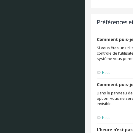
Préférences e
Comment puis-je
Si vous êtes un uti
contrôle de l’utilis
système vous permet
Haut
Comment puis-je 
Dans le panneau de c
option, vous ne ser
invisible.
Haut
L’heure n’est pas