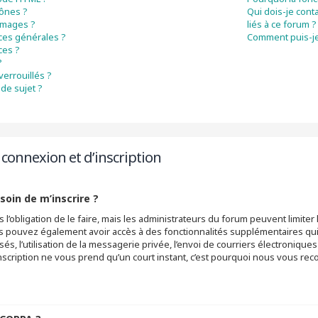
cônes ?
Qui dois-je cont
 images ?
liés à ce forum ?
ces générales ?
Comment puis-je
ces ?
?
verrouillés ?
de sujet ?
connexion et d’inscription
soin de m’inscrire ?
 l’obligation de le faire, mais les administrateurs du forum peuvent limiter 
s pouvez également avoir accès à des fonctionnalités supplémentaires qui n
sés, l’utilisation de la messagerie privée, l’envoi de courriers électronique
 L’inscription ne vous prend qu’un court instant, c’est pourquoi nous vous r