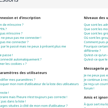
nexion et d’inscription
Niveaux des u
n de m’inscrire ?
Que sont les adm
PPA ?
Que sont les mo
pas m’inscrire ?
Que sont les gro
 je ne peux pas me connecter !
Où sont les grou
 pas me connecter ?
Comment puis-je 
rit par le passé mais ne peux à présent plus me
Pourquoi certain
différente ?
e passe !
Qu’est-ce qu’un 
éconnecté automatiquement ?
Qu’est-ce que le 
mer les cookies » ?
Messagerie p
aramètres des utilisateurs
Je ne peux pas 
difier mes paramètres ?
Je continue à re
uer mon nom d’utilisateur de la liste des utilisateurs
J’ai reçu un cour
forum !
recte !
horaire mais l’heure n’est toujours pas correcte !
Amis et ignor
pas dans la liste !
À quoi sert ma li
mages situées à côté de mon nom d’utilisateur ?