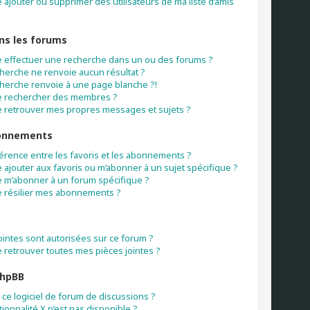
ajouter ou supprimer des utilisateurs de ma liste d’amis
ns les forums
 effectuer une recherche dans un ou des forums ?
herche ne renvoie aucun résultat ?
herche renvoie à une page blanche ?!
e rechercher des membres ?
 retrouver mes propres messages et sujets ?
bonnements
fférence entre les favoris et les abonnements ?
ajouter aux favoris ou m’abonner à un sujet spécifique ?
 m’abonner à un forum spécifique ?
 résilier mes abonnements ?
s
ointes sont autorisées sur ce forum ?
 retrouver toutes mes pièces jointes ?
phpBB
ce logiciel de forum de discussions ?
ionnalité X n’est pas disponible ?