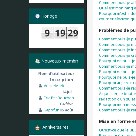
Comment puis-je aff
Quel est mon rang e
Pourquoi m’est-il de
Horloge
courrier électronique
Problèmes de pu
Comment puis-je pu
Comment puis-je mo
Comment puis-je in
Comment puis-je cr
Nouveaux membres
Pourquoi ne puis-je
Comment puis-je mo
Pourquoi ne puis-je
Nom d’utilisateur
Pourquoi ne puis-je 
Inscription
Pourquoi ai-je reçu
VoilierMarlo
Comment puis-je ra
14 juil.
À quoi sert le bouto
Eric Ptit Bouchon
rédaction d’un sujet
04 févr.
Pourquoi mon messag
Kapofun
05 août
Comment puis-je re
Mise en forme et
Anniversaires
Qu’est-ce que le BB
Puis-je insérer du 