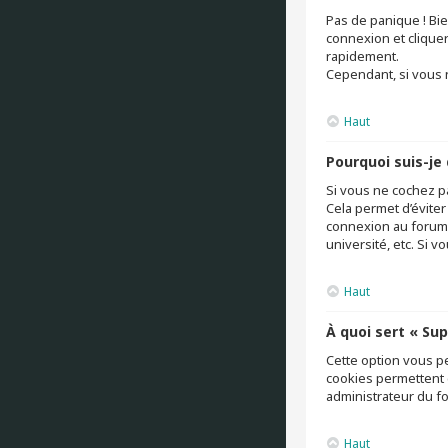
Pas de panique ! Bie
connexion et clique
rapidement.
Cependant, si vous n
Haut
Pourquoi suis-j
Si vous ne cochez p
Cela permet d’éviter
connexion au forum.
université, etc. Si v
Haut
À quoi sert « Su
Cette option vous p
cookies permettent é
administrateur du f
Haut