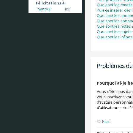
Félicitations à :
Que sont les émoti
henry2
(60)
Puis-je insérer des
Que sont les annon
Que sont les annon
Que sont les notes 
Que sont les sujets 
Que sont les icônes 
Problèmes de 
Pourquoi ai-je be
Vous n’êtes pas dans
vous inscrivant, vou
d’avatars personnali
d’utilisateurs, etc.
Haut