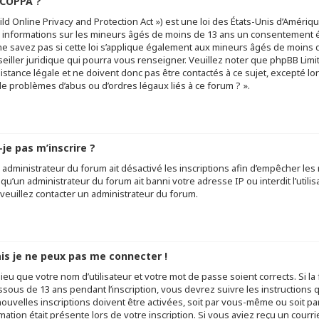
 COPPA ?
ld Online Privacy and Protection Act ») est une loi des États-Unis d’Amériq
 informations sur les mineurs âgés de moins de 13 ans un consentement é
ne savez pas si cette loi s’applique également aux mineurs âgés de moins d
eiller juridique qui pourra vous renseigner. Veuillez noter que phpBB Lim
stance légale et ne doivent donc pas être contactés à ce sujet, excepté lor
e problèmes d’abus ou d’ordres légaux liés à ce forum ? ».
je pas m’inscrire ?
n administrateur du forum ait désactivé les inscriptions afin d’empêcher les
u’un administrateur du forum ait banni votre adresse IP ou interdit l’utilis
 veuillez contacter un administrateur du forum.
ais je ne peux pas me connecter !
lieu que votre nom d’utilisateur et votre mot de passe soient corrects. Si l
ssous de 13 ans pendant l’inscription, vous devrez suivre les instruction
uvelles inscriptions doivent être activées, soit par vous-même ou soit pa
mation était présente lors de votre inscription. Si vous aviez reçu un courri