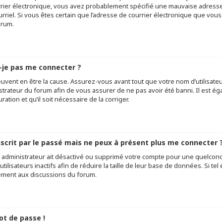
rier électronique, vous avez probablement spécifié une mauvaise adresse d
ourriel. Si vous êtes certain que l’adresse de courrier électronique que vou
orum.
-je pas me connecter ?
uvent en être la cause. Assurez-vous avant tout que votre nom d’utilisateur 
trateur du forum afin de vous assurer de ne pas avoir été banni. Il est éga
tion et qu’il soit nécessaire de la corriger.
inscrit par le passé mais ne peux à présent plus me connecter ?
un administrateur ait désactivé ou supprimé votre compte pour une quelco
tilisateurs inactifs afin de réduire la taille de leur base de données. Si te
vement aux discussions du forum.
ot de passe !