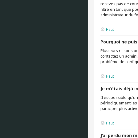
recevez pas de cour
filtré en tant que p
administrateur du f
Haut
Pourquoi ne puis
Plusieurs raisons pe
contactez un adminis
problème de configura
Haut
Je m’étais déjà 
Il est possible qu’
périodiquement les u
participer plus acti
Haut
J’ai perdu mon m