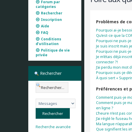
Forum par
catégories
Rechercher
Inscription
Problèmes de con
Aide
Pourquoi ai-je besoi
FAQ
Qu’est-ce que la CO
Conditions
Pourquoi ne puis-je 
d’utilisation
Je suis inscrit mais
Politique de vie
Pourquoi ne puis-je
privée
Je m’étais déjà insc
connecter ?!
J’ai perdu mon mot d
Pourquoi suis-je d
Rechercher
À quoi sert « Suppri
Préférences et p
Comment puis-je mo
Comment puis-je masq
en ligne ?
L’heure n’est pas cor
J’ai réglé le fuseau 
Ma langue n’apparaît 
Recherche avancée
Que signifient les i