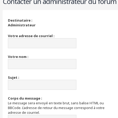
Contacter un administrateur du forum
r
c
h
e
Destinataire :
r
Administrateur
Votre adresse de courriel :
Votre nom :
Sujet :
Corps du message :
Le message sera envoyé en texte brut, sans balise HTML ou
BBCode. L’adresse de retour du message correspond à votre
adresse de courriel.