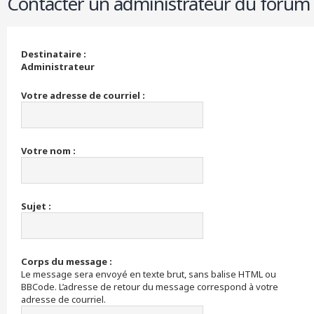
Contacter un administrateur du forum
r
c
h
e
Destinataire :
r
Administrateur
Votre adresse de courriel :
Votre nom :
Sujet :
Corps du message :
Le message sera envoyé en texte brut, sans balise HTML ou
BBCode. L’adresse de retour du message correspond à votre
adresse de courriel.