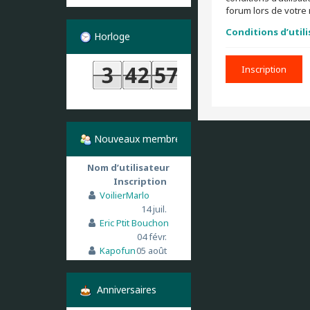
forum lors de votre 
Conditions d’util
Horloge
Inscription
Nouveaux membres
Nom d’utilisateur
Inscription
VoilierMarlo
14 juil.
Eric Ptit Bouchon
04 févr.
Kapofun
05 août
Anniversaires