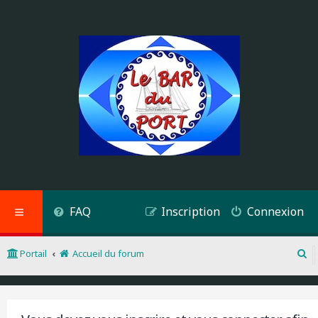
FAQ
Inscription
Connexion
Portail
Accueil du forum
R
e
c
h
e