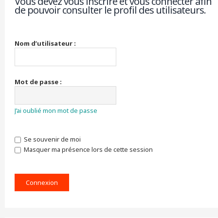
Vous devez vous inscrire et vous connecter afin
de pouvoir consulter le profil des utilisateurs.
r
c
h
e
r
Nom d’utilisateur :
Mot de passe :
J’ai oublié mon mot de passe
Se souvenir de moi
Masquer ma présence lors de cette session