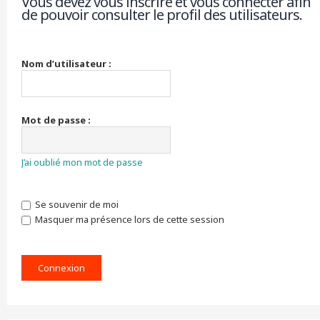
Vous devez vous inscrire et vous connecter afin
de pouvoir consulter le profil des utilisateurs.
r
c
h
e
r
Nom d’utilisateur :
Mot de passe :
J’ai oublié mon mot de passe
Se souvenir de moi
Masquer ma présence lors de cette session