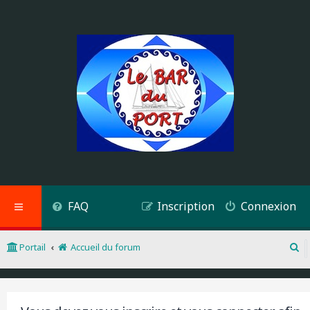
FAQ
Inscription
Connexion
Portail
Accueil du forum
R
e
c
h
e