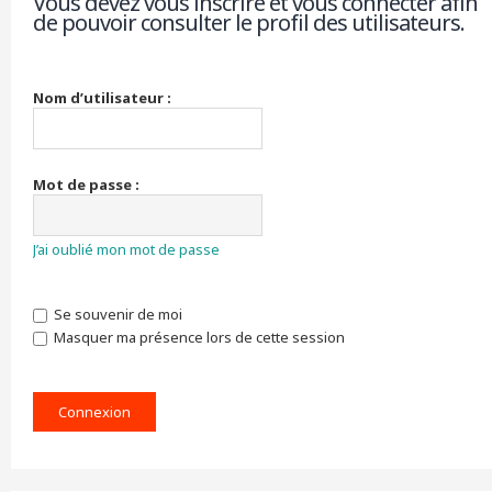
Vous devez vous inscrire et vous connecter afin
de pouvoir consulter le profil des utilisateurs.
r
c
h
e
r
Nom d’utilisateur :
Mot de passe :
J’ai oublié mon mot de passe
Se souvenir de moi
Masquer ma présence lors de cette session