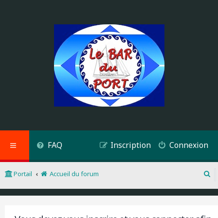
FAQ
Inscription
Connexion
Portail
Accueil du forum
R
e
c
h
e