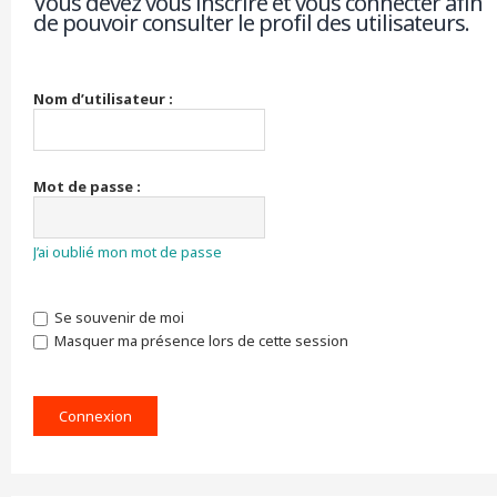
Vous devez vous inscrire et vous connecter afin
de pouvoir consulter le profil des utilisateurs.
r
c
h
e
r
Nom d’utilisateur :
Mot de passe :
J’ai oublié mon mot de passe
Se souvenir de moi
Masquer ma présence lors de cette session