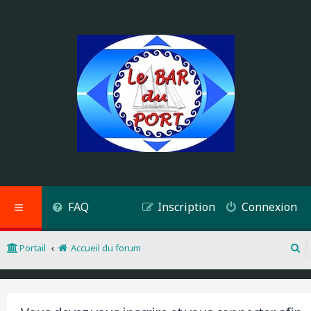
FAQ
Inscription
Connexion
Portail
Accueil du forum
R
e
c
h
e