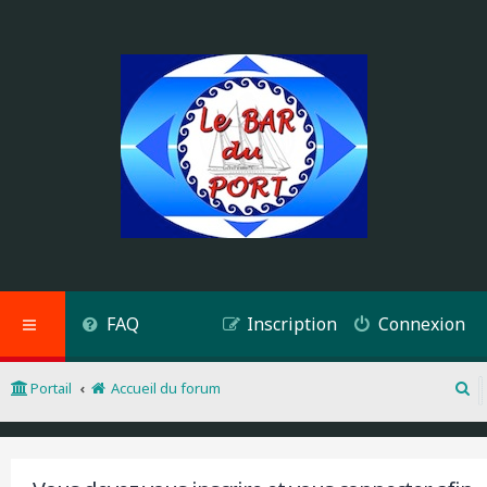
FAQ
Inscription
Connexion
Portail
Accueil du forum
R
e
c
h
e