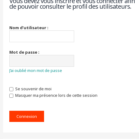
Vous devez vous inscrire et vous connecter afin
de pouvoir consulter le profil des utilisateurs.
r
c
h
e
r
Nom d’utilisateur :
Mot de passe :
J’ai oublié mon mot de passe
Se souvenir de moi
Masquer ma présence lors de cette session