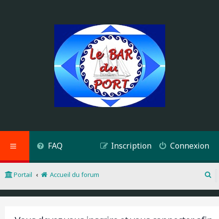
FAQ
Inscription
Connexion
Portail
Accueil du forum
R
e
c
h
e