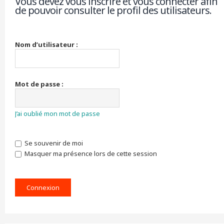
Vous devez vous inscrire et vous connecter afin
de pouvoir consulter le profil des utilisateurs.
r
c
h
e
r
Nom d’utilisateur :
Mot de passe :
J’ai oublié mon mot de passe
Se souvenir de moi
Masquer ma présence lors de cette session