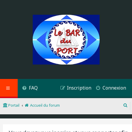
FAQ
Inscription
Connexion
Portail
Accueil du forum
R
e
c
h
e