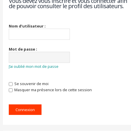
Vous devez vous inscrire et vous connecter afin
de pouvoir consulter le profil des utilisateurs.
r
c
h
e
r
Nom d’utilisateur :
Mot de passe :
J’ai oublié mon mot de passe
Se souvenir de moi
Masquer ma présence lors de cette session