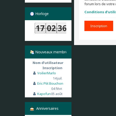
forum lors de votre 
Conditions d’util
Horloge
Inscription
Nouveaux membres
Nom d’utilisateur
Inscription
VoilierMarlo
14 juil.
Eric Ptit Bouchon
04 févr.
Kapofun
05 août
Anniversaires