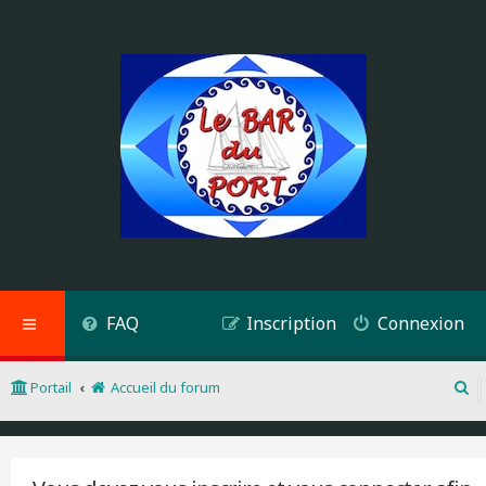
FAQ
Inscription
Connexion
Portail
Accueil du forum
R
e
c
h
e