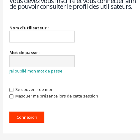
Vous devez vous inscrire et vous connecter afin
de pouvoir consulter le profil des utilisateurs.
r
c
h
e
r
Nom d’utilisateur :
Mot de passe :
J’ai oublié mon mot de passe
Se souvenir de moi
Masquer ma présence lors de cette session