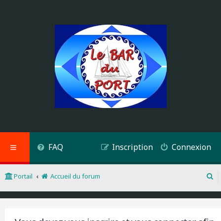
FAQ
Inscription
Connexion
Portail
Accueil du forum
R
e
c
h
e