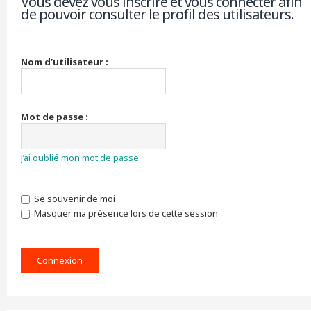
Vous devez vous inscrire et vous connecter afin
de pouvoir consulter le profil des utilisateurs.
r
c
h
e
r
Nom d’utilisateur :
Mot de passe :
J’ai oublié mon mot de passe
Se souvenir de moi
Masquer ma présence lors de cette session