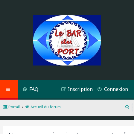
FAQ
Inscription
Connexion
Portail
Accueil du forum
R
e
c
h
e