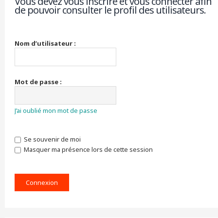
Vous devez vous inscrire et vous connecter afin
de pouvoir consulter le profil des utilisateurs.
r
c
h
e
r
Nom d’utilisateur :
Mot de passe :
J’ai oublié mon mot de passe
Se souvenir de moi
Masquer ma présence lors de cette session