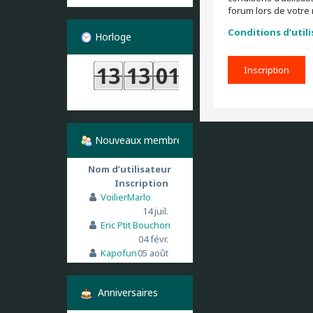
forum lors de votre 
Conditions d’util
Horloge
Inscription
Nouveaux membres
Nom d’utilisateur
Inscription
VoilierMarlo
14 juil.
Eric Ptit Bouchon
04 févr.
Kapofun
05 août
Anniversaires