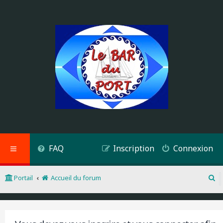
FAQ
Inscription
Connexion
Portail
Accueil du forum
R
e
c
h
e