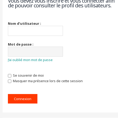
Vous devez vous inscrire et vous connecter afin
de pouvoir consulter le profil des utilisateurs.
r
c
h
e
r
Nom d’utilisateur :
Mot de passe :
J’ai oublié mon mot de passe
Se souvenir de moi
Masquer ma présence lors de cette session