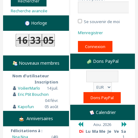
Recherche avancée
Se souvenir de moi
Horloge
M’enregistrer
Dons PayPal
Nouveaux membres
Nom d’utilisateur
Inscription
VoilierMarlo
14 juil.
Eric Ptit Bouchon
04 févr.
Kapofun
05 août
Calendrier
Anniversaires
Aou. 2026
Félicitations à :
Di
Lu
Ma
Me
Je
Ve
Sa
Noa Noa
(46)
1