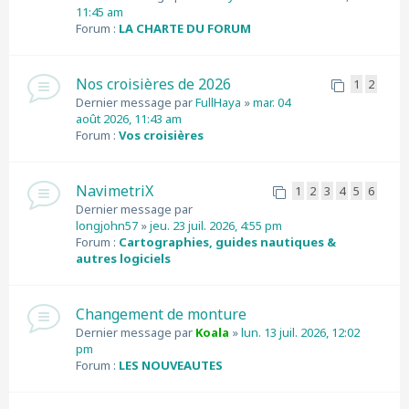
11:45 am
Forum :
LA CHARTE DU FORUM
Nos croisières de 2026
1
2
Dernier message par
FullHaya
»
mar. 04
août 2026, 11:43 am
Forum :
Vos croisières
NavimetriX
1
2
3
4
5
6
Dernier message par
longjohn57
»
jeu. 23 juil. 2026, 4:55 pm
Forum :
Cartographies, guides nautiques &
autres logiciels
Changement de monture
Dernier message par
Koala
»
lun. 13 juil. 2026, 12:02
pm
Forum :
LES NOUVEAUTES