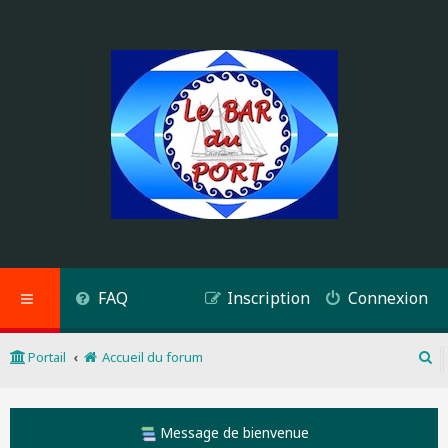
FAQ
Inscription
Connexion
Portail
Accueil du forum
R
e
c
h
Message de bienvenue
e