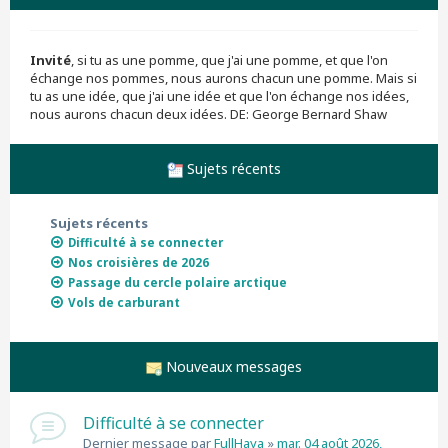
r
c
h
Invité
, si tu as une pomme, que j'ai une pomme, et que l'on
e
échange nos pommes, nous aurons chacun une pomme. Mais si
r
tu as une idée, que j'ai une idée et que l'on échange nos idées,
nous aurons chacun deux idées. DE: George Bernard Shaw
Sujets récents
Sujets récents
Difficulté à se connecter
Nos croisières de 2026
Passage du cercle polaire arctique
Vols de carburant
Nouveaux messages
Difficulté à se connecter
Dernier message par
FullHaya
»
mar. 04 août 2026,