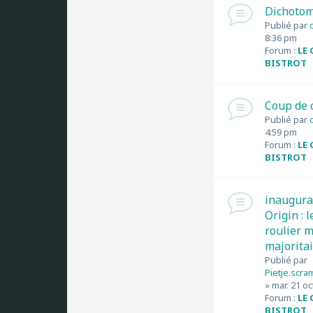
Dichotomi
Publié par
8:36 pm
Forum :
LE
BISTROT
Coup de 
Publié par
4:59 pm
Forum :
LE
BISTROT
inaugura
Origin : 
roulier 
majorita
Publié par
Pietje.scra
» mar. 21 oc
Forum :
LE
BISTROT