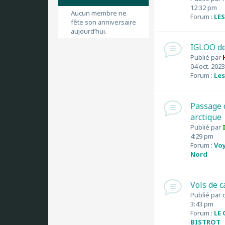
12:32 pm
Aucun membre ne
Forum :
LE
fête son anniversaire
aujourd’hui.
IGLOO de
Publié par
04 oct. 202
Forum :
Les
Passage d
arctique
Publié par
4:29 pm
Forum :
Voy
Nord
Vols de 
Publié par
3:43 pm
Forum :
LE
BISTROT