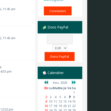
6, 11:45 am
Dons PayPal
6, 11:43 am
C
o
, 4:55 pm
Calendrier
n
s
Aou. 2026
m
u
Di
Lu
Ma
Me
Je
Ve
Sa
l
1
t
2
3
4
5
6
7
8
e
9
10
11
12
13
14
15
r
16
17
18
19
20
21
22
l
, 12:02 pm
23
24
25
26
27
28
29