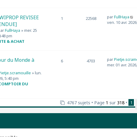
r
e
d
e
e
C
IWIPROP REVISEE
par
FullHaya
1
22568
s
r
o
ven. 10 avr. 2026
VENDUE]
s
n
n
a
par
FullHaya
» mer. 25
i
s
g
4:48 pm
e
u
e
NTE & ACHAT
r
l
m
t
e
e
our du Monde à
par
Pietje.scram
s
r
6
4703
mer. 01 avr. 2026
s
l
a
e
Pietje.scramouille
» lun.
g
d
6, 5:40 pm
e
e
 COMPTOIR DU
r
n
i
4767 sujets • Page
1
sur
318
•
1
e
r
e
s
s