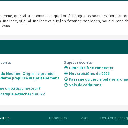
ne pomme, que j'ai une pomme, et que l'on échange nos pommes, nous auro
s une idée, que j'ai une idée et que l'on échange nos idées, nous aurons 
d Shaw
écents
Sujets récents
Difficulté à se connecter
du Neoliner Origin : le premier
Nos croisières de 2026
oderne propulsé majoritairement
Passage du cercle polaire arcti
Vols de carburant
e un bateau moteur ?
ctrique ewincher 1 ou 2 ?
sages
Réponses
Vues
Dernier messa