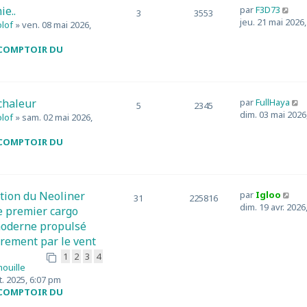
t
i
C
e..
par
F3D73
3
3553
e
e
o
jeu. 21 mai 2026
olof
» ven. 08 mai 2026,
r
r
n
l
s
 COMPTOIR DU
e
e
u
d
s
l
e
s
t
r
a
e
n
C
chaleur
par
FullHaya
g
5
2345
r
i
o
dim. 03 mai 2026
olof
» sam. 02 mai 2026,
e
l
e
n
e
r
s
 COMPTOIR DU
d
u
e
e
l
r
s
t
n
s
e
i
C
tion du Neoliner
par
Igloo
31
225816
a
r
e
o
dim. 19 avr. 2026
le premier cargo
g
l
r
n
moderne propulsé
e
e
m
s
d
irement par le vent
e
u
e
s
l
1
2
3
4
r
mouille
s
t
n
t. 2025, 6:07 pm
a
e
i
 COMPTOIR DU
g
r
e
e
l