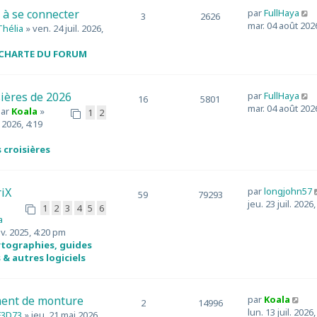
C
é à se connecter
par
FullHaya
3
2626
o
mar. 04 août 202
Thélia
» ven. 24 juil. 2026,
n
s
 CHARTE DU FORUM
u
l
t
C
sières de 2026
par
FullHaya
16
5801
e
o
mar. 04 août 202
par
Koala
»
1
2
r
n
. 2026, 4:19
l
s
e
u
 croisières
d
l
e
t
r
e
n
iX
par
longjohn57
59
79293
r
i
jeu. 23 juil. 2026
1
2
3
4
5
6
l
e
a
e
r
ov. 2025, 4:20 pm
d
tographies, guides
e
e
& autres logiciels
r
s
n
s
i
a
C
e
ent de monture
par
Koala
2
14996
g
o
r
lun. 13 juil. 2026
F3D73
» jeu. 21 mai 2026,