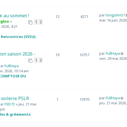
s
l
n
s
t
i
a
e
e
e au sommet !
par
longjohn57
g
12
4271
r
r
mar. 16 juin 2026
Igloo
»
e
1
2
l
m
 2026, 4:21
e
e
d
s
 Rencontres (VISU)
e
s
r
a
n
g
i
C
ion saison 2026 -
par
FullHaya
e
19
10757
e
o
ven. 29 mai 2026
1
2
r
n
par
FullHaya
m
s
nv. 2026, 10:14 am
e
u
 COMPTOIR DU
s
l
s
t
a
e
g
r
C
 voilerie PSLR
par
FullHaya
e
l
1
13970
o
jeu. 21 mai 2026
par
F3D73
» jeu. 21 mai
e
n
 pm
d
s
les & gréements
e
u
r
l
n