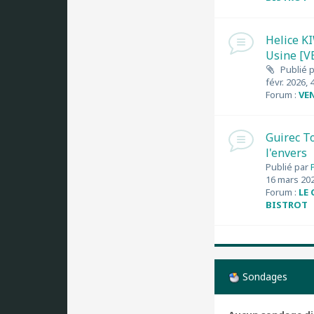
Helice K
Usine [
Publié 
févr. 2026, 
Forum :
VE
Guirec T
l'envers
Publié par
16 mars 202
Forum :
LE
BISTROT
Sondages