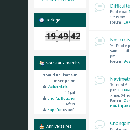
Difficult
Publié par
12:39 pm
Horloge
Forum :
LA
Nos croi
Publié 
sam. 11 juil
pm
Forum :
Vos
Nouveaux membres
Nom d’utilisateur
Navimetr
Inscription
Publié
VoilierMarlo
par
FullHay
14 juil.
» mar. 04 n
Eric Ptit Bouchon
Forum :
Car
04 févr.
nautiques 
Kapofun
05 août
Changem
Anniversaires
Publié par