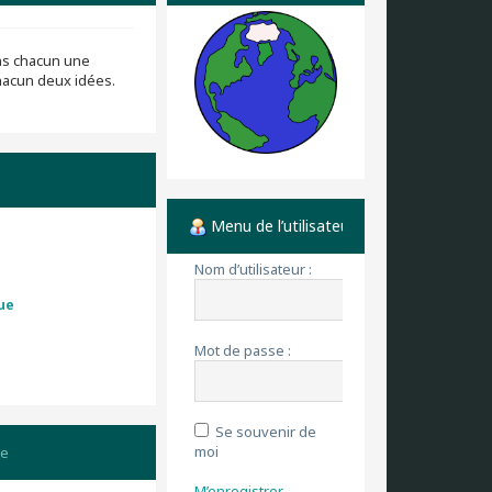
ns chacun une
chacun deux idées.
Menu de l’utilisateur
Nom d’utilisateur :
que
Mot de passe :
Se souvenir de
moi
ge
M’enregistrer