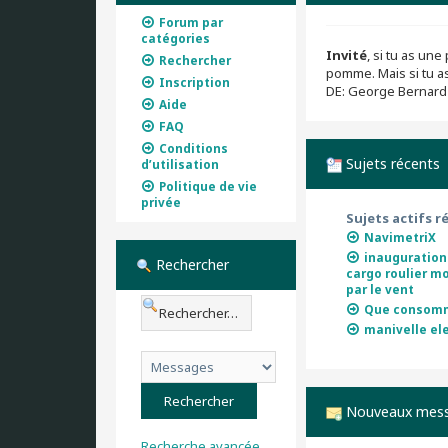
Forum par
catégories
Invité
, si tu as u
Rechercher
pomme. Mais si tu a
Inscription
DE: George Bernar
Aide
FAQ
Conditions
Sujets récents
d’utilisation
Politique de vie
privée
Sujets actifs r
NavimetriX
inauguration 
Rechercher
cargo roulier m
par le vent
Que consomm
manivelle ele
Nouveaux mes
Recherche avancée