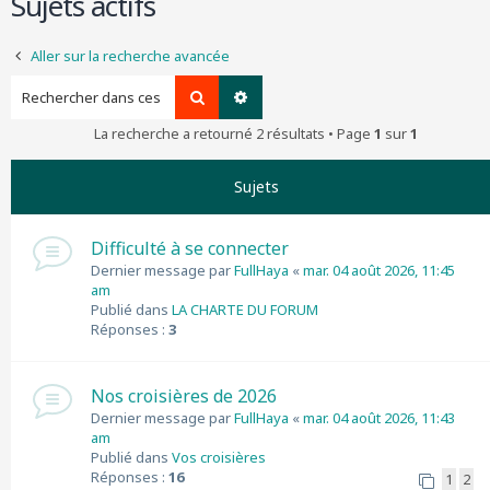
Sujets actifs
r
c
Aller sur la recherche avancée
h
e
Rechercher
Recherche avancée
r
La recherche a retourné 2 résultats • Page
1
sur
1
Sujets
Difficulté à se connecter
Dernier message par
FullHaya
«
mar. 04 août 2026, 11:45
am
Publié dans
LA CHARTE DU FORUM
Réponses :
3
Nos croisières de 2026
Dernier message par
FullHaya
«
mar. 04 août 2026, 11:43
am
Publié dans
Vos croisières
Réponses :
16
1
2