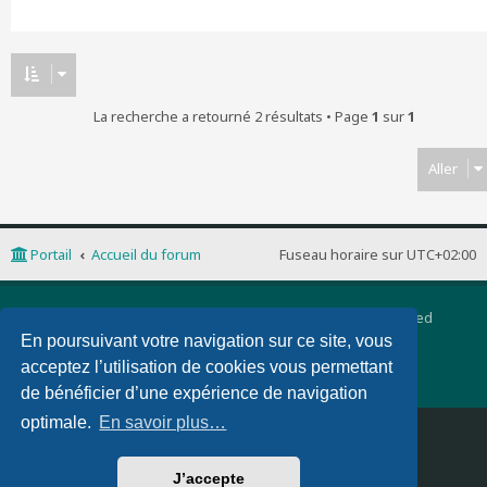
La recherche a retourné 2 résultats • Page
1
sur
1
Aller
Portail
Accueil du forum
Fuseau horaire sur
UTC+02:00
Développé par
phpBB
® Forum Software © phpBB Limited
Traduction française officielle
©
Qiaeru
En poursuivant votre navigation sur ce site, vous
phpBB 3 Quarto theme by
PixelGoose Studio
acceptez l’utilisation de cookies vous permettant
Confidentialité
|
Conditions
de bénéficier d’une expérience de navigation
optimale.
En savoir plus…
Supprimer les cookies
Nous contacter
J’accepte