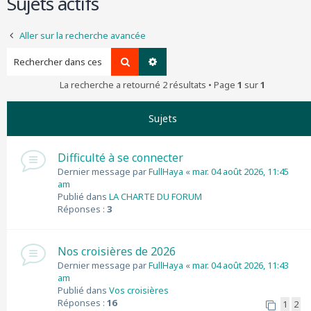
Sujets actifs
r
c
Aller sur la recherche avancée
h
e
Rechercher
Recherche avancée
r
La recherche a retourné 2 résultats • Page
1
sur
1
Sujets
Difficulté à se connecter
Dernier message par
FullHaya
«
mar. 04 août 2026, 11:45
am
Publié dans
LA CHARTE DU FORUM
Réponses :
3
Nos croisières de 2026
Dernier message par
FullHaya
«
mar. 04 août 2026, 11:43
am
Publié dans
Vos croisières
Réponses :
16
1
2