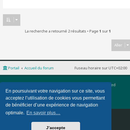
La recherche a retourné 2 résultats • Page
1
sur
1
Aller
Portail
Accueil du forum
Fuseau horaire sur
UTC+02:00
Développé par
phpBB
® Forum Software © phpBB Limited
Traduction française officielle
©
Qiaeru
En poursuivant votre navigation sur ce site, vous
phpBB 3 Quarto theme by
PixelGoose Studio
acceptez l’utilisation de cookies vous permettant
Confidentialité
|
Conditions
de bénéficier d’une expérience de navigation
optimale.
En savoir plus…
Supprimer les cookies
Nous contacter
J’accepte