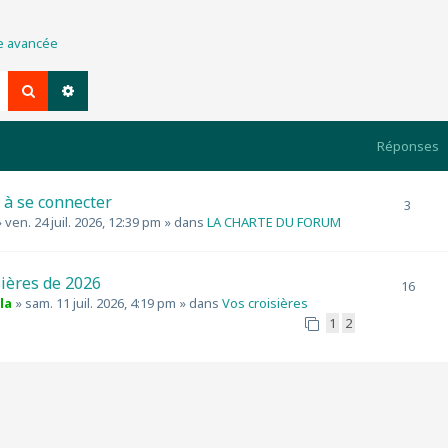
he avancée
Rechercher
Recherche avancée
Réponses
é à se connecter
3
»
ven. 24 juil. 2026, 12:39 pm
» dans
LA CHARTE DU FORUM
sières de 2026
16
la
»
sam. 11 juil. 2026, 4:19 pm
» dans
Vos croisières
1
2