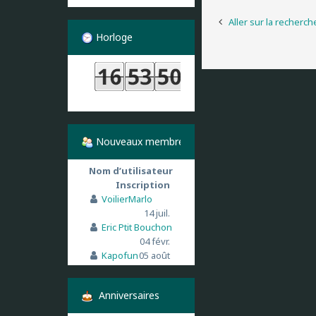
Aller sur la recherc
Horloge
Nouveaux membres
Nom d’utilisateur
Inscription
VoilierMarlo
14 juil.
Eric Ptit Bouchon
04 févr.
Kapofun
05 août
Anniversaires