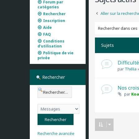
Forum par
catégories
Aller sur la recherc
Rechercher
Inscription
Aide
FAQ
Conditions
Sujets
d’utilisation
Politique de vie
privée
Difficult
par
Thélia
Rechercher
Nos croi
par
Koa
Recherche avancée