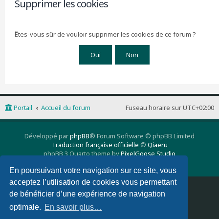
Supprimer les cookies
r
c
h
Êtes-vous sûr de vouloir supprimer les cookies de ce forum ?
e
r
Portail
Accueil du forum
Fuseau horaire sur
UTC+02:00
Développé par
phpBB
® Forum Software © phpBB Limited
Traduction française officielle
©
Qiaeru
phpBB 3 Quarto theme by
PixelGoose Studio
Confidentialité
|
Conditions
En poursuivant votre navigation sur ce site, vous
acceptez l’utilisation de cookies vous permettant
Supprimer les cookies
Nous contacter
de bénéficier d’une expérience de navigation
optimale.
En savoir plus…