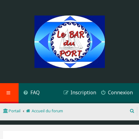
FAQ
Inscription
Connexion
Portail
Accueil du forum
R
e
c
h
e