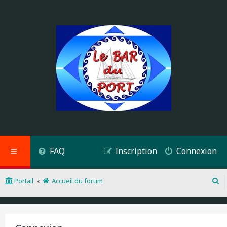
FAQ
Inscription
Connexion
Portail
Accueil du forum
R
e
c
h
e