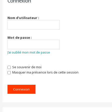
Connexion
r
c
h
e
Nom d’utilisateur :
r
Mot de passe :
J’ai oublié mon mot de passe
Se souvenir de moi
Masquer ma présence lors de cette session