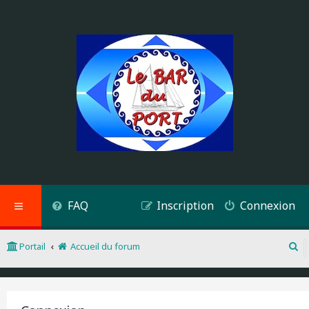
FAQ
Inscription
Connexion
Portail
Accueil du forum
R
e
c
h
e