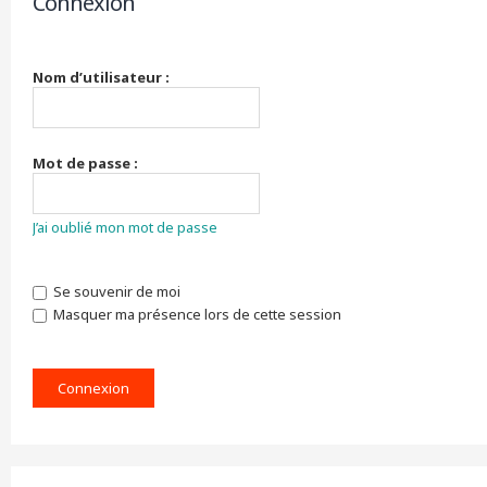
Connexion
r
c
h
e
Nom d’utilisateur :
r
Mot de passe :
J’ai oublié mon mot de passe
Se souvenir de moi
Masquer ma présence lors de cette session