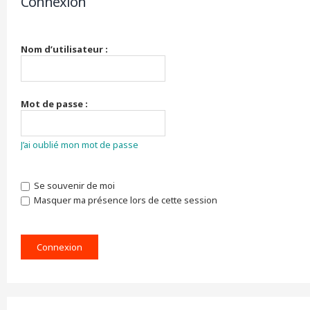
Connexion
r
c
h
e
Nom d’utilisateur :
r
Mot de passe :
J’ai oublié mon mot de passe
Se souvenir de moi
Masquer ma présence lors de cette session