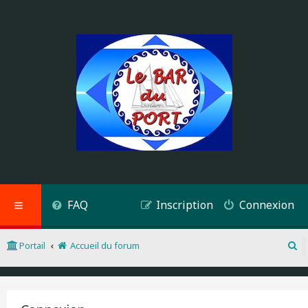
FAQ
Inscription
Connexion
Portail
Accueil du forum
R
e
c
h
e