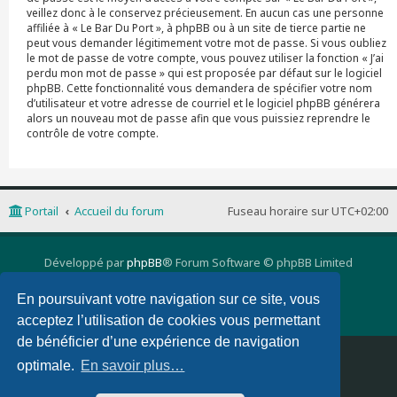
veillez donc à le conservez précieusement. En aucun cas une personne
affiliée à « Le Bar Du Port », à phpBB ou à un site de tierce partie ne
peut vous demander légitimement votre mot de passe. Si vous oubliez
le mot de passe de votre compte, vous pouvez utiliser la fonction « J’ai
perdu mon mot de passe » qui est proposée par défaut sur le logiciel
phpBB. Cette fonctionnalité vous demandera de spécifier votre nom
d’utilisateur et votre adresse de courriel et le logiciel phpBB générera
alors un nouveau mot de passe afin que vous puissiez reprendre le
contrôle de votre compte.
Portail
Accueil du forum
Fuseau horaire sur
UTC+02:00
Développé par
phpBB
® Forum Software © phpBB Limited
Traduction française officielle
©
Qiaeru
phpBB 3 Quarto theme by
PixelGoose Studio
En poursuivant votre navigation sur ce site, vous
Confidentialité
|
Conditions
acceptez l’utilisation de cookies vous permettant
de bénéficier d’une expérience de navigation
Supprimer les cookies
Nous contacter
optimale.
En savoir plus…