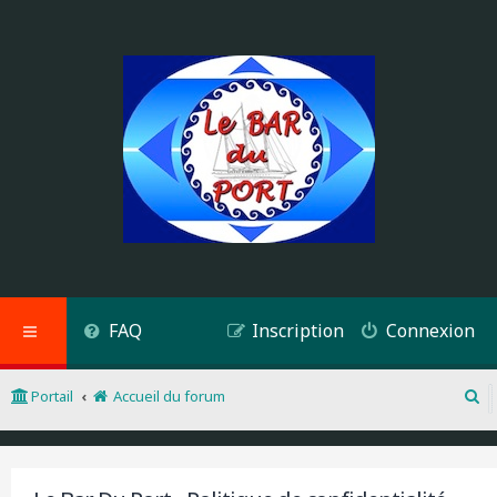
FAQ
Inscription
Connexion
Portail
Accueil du forum
R
e
c
h
e