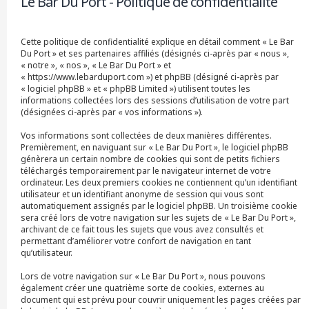
Le Bar Du Port - Politique de confidentialité
r
c
h
Cette politique de confidentialité explique en détail comment « Le Bar
e
Du Port » et ses partenaires affiliés (désignés ci-après par « nous »,
r
« notre », « nos », « Le Bar Du Port » et
« https://www.lebarduport.com ») et phpBB (désigné ci-après par
« logiciel phpBB » et « phpBB Limited ») utilisent toutes les
informations collectées lors des sessions d’utilisation de votre part
(désignées ci-après par « vos informations »).
Vos informations sont collectées de deux manières différentes.
Premièrement, en naviguant sur « Le Bar Du Port », le logiciel phpBB
génèrera un certain nombre de cookies qui sont de petits fichiers
téléchargés temporairement par le navigateur internet de votre
ordinateur. Les deux premiers cookies ne contiennent qu’un identifiant
utilisateur et un identifiant anonyme de session qui vous sont
automatiquement assignés par le logiciel phpBB. Un troisième cookie
sera créé lors de votre navigation sur les sujets de « Le Bar Du Port »,
archivant de ce fait tous les sujets que vous avez consultés et
permettant d’améliorer votre confort de navigation en tant
qu’utilisateur.
Lors de votre navigation sur « Le Bar Du Port », nous pouvons
également créer une quatrième sorte de cookies, externes au
document qui est prévu pour couvrir uniquement les pages créées par