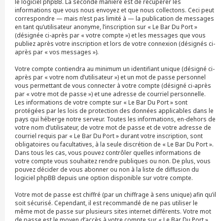
le logiciel phpBB. La seconde manière est de récupérer les
informations que vous nous envoyez et que nous collectons. Ceci peut
correspondre — mais n’est pas limité à — la publication de messages
en tant qu’utilisateur anonyme, l’inscription sur « Le Bar Du Port »
(désignée ci-après par « votre compte ») et les messages que vous
publiez après votre inscription et lors de votre connexion (désignés ci-
après par « vos messages »).
Votre compte contiendra au minimum un identifiant unique (désigné ci-
après par « votre nom d’utilisateur ») et un mot de passe personnel
vous permettant de vous connecter à votre compte (désigné ci-après
par « votre mot de passe ») et une adresse de courriel personnelle.
Les informations de votre compte sur « Le Bar Du Port » sont
protégées par les lois de protection des données applicables dans le
pays qui héberge notre serveur. Toutes les informations, en-dehors de
votre nom d’utilisateur, de votre mot de passe et de votre adresse de
courriel requis par « Le Bar Du Port » durant votre inscription, sont
obligatoires ou facultatives, à la seule discrétion de « Le Bar Du Port ».
Dans tous les cas, vous pouvez contrôler quelles informations de
votre compte vous souhaitez rendre publiques ou non. De plus, vous
pouvez décider de vous abonner ou non à la liste de diffusion du
logiciel phpBB depuis une option disponible sur votre compte.
Votre mot de passe est chiffré (par un chiffrage à sens unique) afin qu’il
soit sécurisé. Cependant, il est recommandé de ne pas utiliser le
même mot de passe sur plusieurs sites internet différents. Votre mot
de passe est le moyen d’accès à votre compte sur « Le Bar Du Port »,