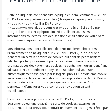
Le Bar Du Port - Politique de confidentialité
r
c
h
Cette politique de confidentialité explique en détail comment « Le Bar
e
Du Port » et ses partenaires affiliés (désignés ci-après par « nous »,
r
« notre », « nos », « Le Bar Du Port » et
« https://www.lebarduport.com ») et phpBB (désigné ci-après par
« logiciel phpBB » et « phpBB Limited ») utilisent toutes les
informations collectées lors des sessions d’utilisation de votre part
(désignées ci-après par « vos informations »).
Vos informations sont collectées de deux manières différentes.
Premièrement, en naviguant sur « Le Bar Du Port », le logiciel phpBB
génèrera un certain nombre de cookies qui sont de petits fichiers
téléchargés temporairement par le navigateur internet de votre
ordinateur. Les deux premiers cookies ne contiennent qu’un identifiant
utilisateur et un identifiant anonyme de session qui vous sont
automatiquement assignés par le logiciel phpBB. Un troisième cookie
sera créé lors de votre navigation sur les sujets de « Le Bar Du Port »,
archivant de ce fait tous les sujets que vous avez consultés et
permettant d’améliorer votre confort de navigation en tant
qu’utilisateur.
Lors de votre navigation sur « Le Bar Du Port », nous pouvons
également créer une quatrième sorte de cookies, externes au
document qui est prévu pour couvrir uniquement les pages créées par