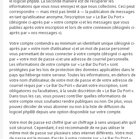
le logiciel phpBB. La seconde manière est de récupérer les
informations que vous nous envoyez et que nous collectons. Ceci peut
correspondre — mais n’est pas limité à — la publication de messages
en tant qu’utilisateur anonyme, l’inscription sur « Le Bar Du Port »
(désignée ci-après par « votre compte ») et les messages que vous
publiez après votre inscription et lors de votre connexion (désignés ci-
après par « vos messages »).
Votre compte contiendra au minimum un identifiant unique (désigné ci-
après par « votre nom d’utilisateur ») et un mot de passe personnel
vous permettant de vous connecter à votre compte (désigné ci-après
par « votre mot de passe ») et une adresse de courriel personnelle.
Les informations de votre compte sur « Le Bar Du Port » sont
protégées par les lois de protection des données applicables dans le
pays qui héberge notre serveur. Toutes les informations, en-dehors de
votre nom d’utilisateur, de votre mot de passe et de votre adresse de
courriel requis par « Le Bar Du Port » durant votre inscription, sont
obligatoires ou facultatives, à la seule discrétion de « Le Bar Du Port ».
Dans tous les cas, vous pouvez contrôler quelles informations de
votre compte vous souhaitez rendre publiques ou non. De plus, vous
pouvez décider de vous abonner ou non à la liste de diffusion du
logiciel phpBB depuis une option disponible sur votre compte.
Votre mot de passe est chiffré (par un chiffrage à sens unique) afin qu’il
soit sécurisé. Cependant, il est recommandé de ne pas utiliser le
même mot de passe sur plusieurs sites internet différents. Votre mot
de passe est le moyen d’accès à votre compte sur « Le Bar Du Port »,