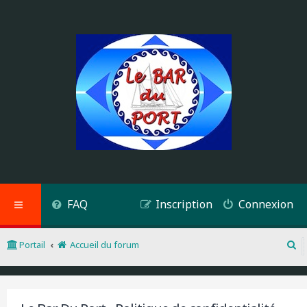
FAQ
Inscription
Connexion
Portail
Accueil du forum
R
e
c
h
e