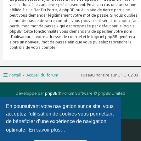
veillez donc à le conservez précieusement. En aucun cas une personne
affiliée à « Le Bar Du Port », à phpBB ou à un site de tierce partie ne
peut vous demander légitimement votre mot de passe. Si vous oubliez
le mot de passe de votre compte, vous pouvez utiliser la fonction « J’ai
perdu mon mot de passe » qui est proposée par défaut sur le logiciel
phpBB. Cette fonctionnalité vous demandera de spécifier votre nom
d’utilisateur et votre adresse de courriel et le logiciel phpBB générera
alors un nouveau mot de passe afin que vous puissiez reprendre le
contrôle de votre compte.
Portail
Accueil du forum
Fuseau horaire sur
UTC+02:00
Développé par
phpBB
® Forum Software © phpBB Limited
Traduction française officielle
©
Qiaeru
phpBB 3 Quarto theme by
PixelGoose Studio
En poursuivant votre navigation sur ce site, vous
Confidentialité
|
Conditions
acceptez l’utilisation de cookies vous permettant
de bénéficier d’une expérience de navigation
Supprimer les cookies
Nous contacter
optimale.
En savoir plus…