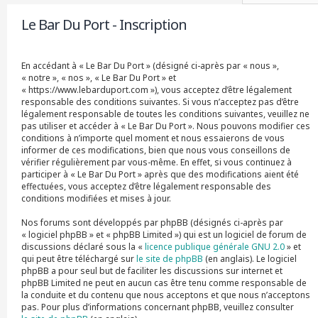
r
Le Bar Du Port - Inscription
c
h
e
r
En accédant à « Le Bar Du Port » (désigné ci-après par « nous »,
« notre », « nos », « Le Bar Du Port » et
« https://www.lebarduport.com »), vous acceptez d’être légalement
responsable des conditions suivantes. Si vous n’acceptez pas d’être
légalement responsable de toutes les conditions suivantes, veuillez ne
pas utiliser et accéder à « Le Bar Du Port ». Nous pouvons modifier ces
conditions à n’importe quel moment et nous essaierons de vous
informer de ces modifications, bien que nous vous conseillons de
vérifier régulièrement par vous-même. En effet, si vous continuez à
participer à « Le Bar Du Port » après que des modifications aient été
effectuées, vous acceptez d’être légalement responsable des
conditions modifiées et mises à jour.
Nos forums sont développés par phpBB (désignés ci-après par
« logiciel phpBB » et « phpBB Limited ») qui est un logiciel de forum de
discussions déclaré sous la «
licence publique générale GNU 2.0
» et
qui peut être téléchargé sur
le site de phpBB
(en anglais). Le logiciel
phpBB a pour seul but de faciliter les discussions sur internet et
phpBB Limited ne peut en aucun cas être tenu comme responsable de
la conduite et du contenu que nous acceptons et que nous n’acceptons
pas. Pour plus d’informations concernant phpBB, veuillez consulter