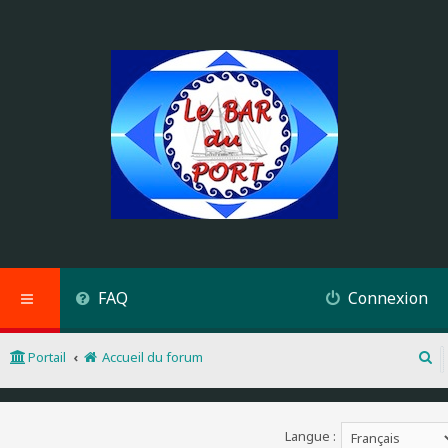
FAQ
Connexion
Portail
Accueil du forum
R
e
c
h
Langue :
e