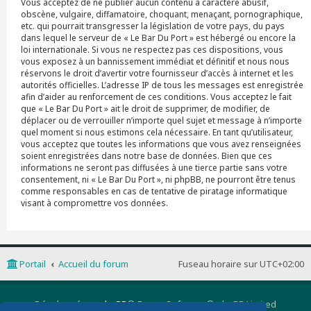
Vous acceptez de ne publier aucun contenu à caractère abusif,
obscène, vulgaire, diffamatoire, choquant, menaçant, pornographique,
etc. qui pourrait transgresser la législation de votre pays, du pays
dans lequel le serveur de « Le Bar Du Port » est hébergé ou encore la
loi internationale. Si vous ne respectez pas ces dispositions, vous
vous exposez à un bannissement immédiat et définitif et nous nous
réservons le droit d’avertir votre fournisseur d’accès à internet et les
autorités officielles. L’adresse IP de tous les messages est enregistrée
afin d’aider au renforcement de ces conditions. Vous acceptez le fait
que « Le Bar Du Port » ait le droit de supprimer, de modifier, de
déplacer ou de verrouiller n’importe quel sujet et message à n’importe
quel moment si nous estimons cela nécessaire. En tant qu’utilisateur,
vous acceptez que toutes les informations que vous avez renseignées
soient enregistrées dans notre base de données. Bien que ces
informations ne seront pas diffusées à une tierce partie sans votre
consentement, ni « Le Bar Du Port », ni phpBB, ne pourront être tenus
comme responsables en cas de tentative de piratage informatique
visant à compromettre vos données.
Portail
Accueil du forum
Fuseau horaire sur
UTC+02:00
Développé par
phpBB
® Forum Software © phpBB Limited