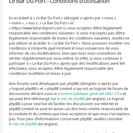
Le Bar Du Port - Conditions d’utilisation
r
c
h
En accédant à « Le Bar Du Port » (désigné ci-après par « nous »,
e
« notre », « nos », « Le Bar Du Port » et
r
« https://www.lebarduport.com »), vous acceptez d’être légalement
responsable des conditions suivantes. Si vous n’acceptez pas d’être
légalement responsable de toutes les conditions suivantes, veuillez ne
pas utiliser et accéder à « Le Bar Du Port ». Nous pouvons modifier ces
conditions à n’importe quel moment et nous essaierons de vous
informer de ces modifications, bien que nous vous conseillons de
vérifier régulièrement par vous-même. En effet, si vous continuez à
participer à « Le Bar Du Port » après que des modifications aient été
effectuées, vous acceptez d’être légalement responsable des
conditions modifiées et mises à jour.
Nos forums sont développés par phpBB (désignés ci-après par
« logiciel phpBB » et « phpBB Limited ») qui est un logiciel de forum de
discussions déclaré sous la «
licence publique générale GNU 2.0
» et
qui peut être téléchargé sur
le site de phpBB
(en anglais). Le logiciel
phpBB a pour seul but de faciliter les discussions sur internet et
phpBB Limited ne peut en aucun cas être tenu comme responsable de
la conduite et du contenu que nous acceptons et que nous n’acceptons
pas. Pour plus d’informations concernant phpBB, veuillez consulter
le site de phpBB
(en anglais).