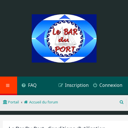
FAQ
Inscription
Connexion
Portail
Accueil du forum
R
e
c
h
e