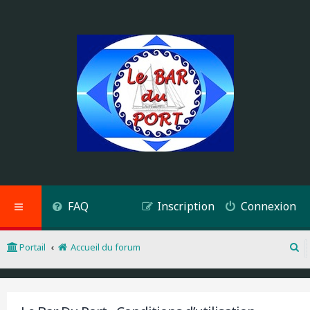
FAQ
Inscription
Connexion
Portail
Accueil du forum
R
e
c
h
e