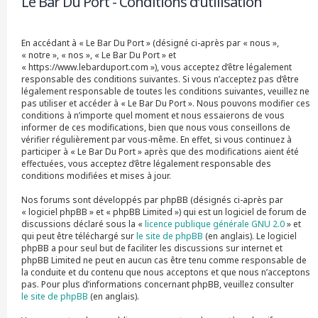
Le Bar Du Port - Conditions d’utilisation
r
c
h
En accédant à « Le Bar Du Port » (désigné ci-après par « nous »,
e
« notre », « nos », « Le Bar Du Port » et
r
« https://www.lebarduport.com »), vous acceptez d’être légalement
responsable des conditions suivantes. Si vous n’acceptez pas d’être
légalement responsable de toutes les conditions suivantes, veuillez ne
pas utiliser et accéder à « Le Bar Du Port ». Nous pouvons modifier ces
conditions à n’importe quel moment et nous essaierons de vous
informer de ces modifications, bien que nous vous conseillons de
vérifier régulièrement par vous-même. En effet, si vous continuez à
participer à « Le Bar Du Port » après que des modifications aient été
effectuées, vous acceptez d’être légalement responsable des
conditions modifiées et mises à jour.
Nos forums sont développés par phpBB (désignés ci-après par
« logiciel phpBB » et « phpBB Limited ») qui est un logiciel de forum de
discussions déclaré sous la «
licence publique générale GNU 2.0
» et
qui peut être téléchargé sur
le site de phpBB
(en anglais). Le logiciel
phpBB a pour seul but de faciliter les discussions sur internet et
phpBB Limited ne peut en aucun cas être tenu comme responsable de
la conduite et du contenu que nous acceptons et que nous n’acceptons
pas. Pour plus d’informations concernant phpBB, veuillez consulter
le site de phpBB
(en anglais).