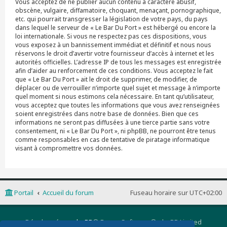
Vous acceptez de ne publier aucun contenu à caractère abusif,
obscène, vulgaire, diffamatoire, choquant, menaçant, pornographique,
etc. qui pourrait transgresser la législation de votre pays, du pays
dans lequel le serveur de « Le Bar Du Port » est hébergé ou encore la
loi internationale. Si vous ne respectez pas ces dispositions, vous
vous exposez à un bannissement immédiat et définitif et nous nous
réservons le droit d’avertir votre fournisseur d’accès à internet et les
autorités officielles. L’adresse IP de tous les messages est enregistrée
afin d’aider au renforcement de ces conditions. Vous acceptez le fait
que « Le Bar Du Port » ait le droit de supprimer, de modifier, de
déplacer ou de verrouiller n’importe quel sujet et message à n’importe
quel moment si nous estimons cela nécessaire. En tant qu’utilisateur,
vous acceptez que toutes les informations que vous avez renseignées
soient enregistrées dans notre base de données. Bien que ces
informations ne seront pas diffusées à une tierce partie sans votre
consentement, ni « Le Bar Du Port », ni phpBB, ne pourront être tenus
comme responsables en cas de tentative de piratage informatique
visant à compromettre vos données.
Portail
Accueil du forum
Fuseau horaire sur
UTC+02:00
Développé par
phpBB
® Forum Software © phpBB Limited