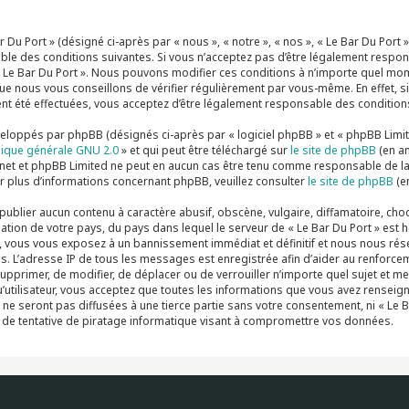
r Du Port » (désigné ci-après par « nous », « notre », « nos », « Le Bar Du Port
le des conditions suivantes. Si vous n’acceptez pas d’être légalement respons
à « Le Bar Du Port ». Nous pouvons modifier ces conditions à n’importe quel m
ue nous vous conseillons de vérifier régulièrement par vous-même. En effet, si
nt été effectuées, vous acceptez d’être légalement responsable des conditions
loppés par phpBB (désignés ci-après par « logiciel phpBB » et « phpBB Limited
lique générale GNU 2.0
» et qui peut être téléchargé sur
le site de phpBB
(en an
rnet et phpBB Limited ne peut en aucun cas être tenu comme responsable de l
r plus d’informations concernant phpBB, veuillez consulter
le site de phpBB
(en
publier aucun contenu à caractère abusif, obscène, vulgaire, diffamatoire, cho
lation de votre pays, du pays dans lequel le serveur de « Le Bar Du Port » est h
 vous vous exposez à un bannissement immédiat et définitif et nous nous réserv
lles. L’adresse IP de tous les messages est enregistrée afin d’aider au renforce
e supprimer, de modifier, de déplacer ou de verrouiller n’importe quel sujet e
qu’utilisateur, vous acceptez que toutes les informations que vous avez rense
ne seront pas diffusées à une tierce partie sans votre consentement, ni « Le 
de tentative de piratage informatique visant à compromettre vos données.