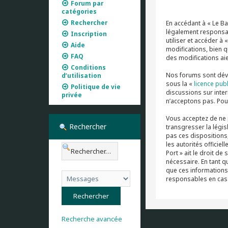
Forum par
catégories
Rechercher
En accédant à « Le Ba
légalement responsab
Inscription
utiliser et accéder 
Aide
modifications, bien q
FAQ
des modifications aie
Conditions
Nos forums sont déve
d’utilisation
sous la «
licence pub
Politique de vie
discussions sur inte
privée
n’acceptons pas. Pou
Vous acceptez de ne 
Rechercher
transgresser la légis
pas ces dispositions,
les autorités officie
Port » ait le droit d
nécessaire. En tant 
que ces informations 
responsables en cas 
Recherche avancée