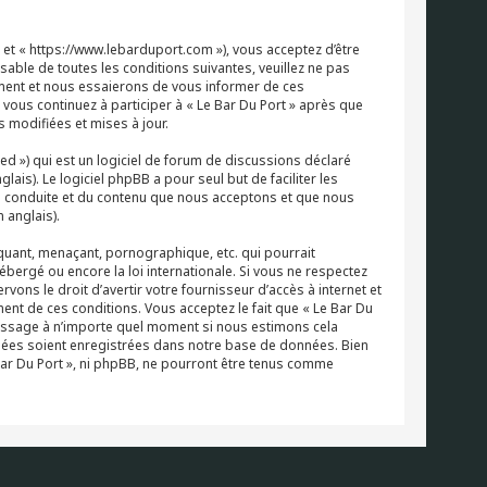
 » et « https://www.lebarduport.com »), vous acceptez d’être
able de toutes les conditions suivantes, veuillez ne pas
oment et nous essaierons de vous informer de ces
 vous continuez à participer à « Le Bar Du Port » après que
 modifiées et mises à jour.
 ») qui est un logiciel de forum de discussions déclaré
glais). Le logiciel phpBB a pour seul but de faciliter les
a conduite et du contenu que nous acceptons et que nous
 anglais).
quant, menaçant, pornographique, etc. qui pourrait
ébergé ou encore la loi internationale. Si vous ne respectez
ons le droit d’avertir votre fournisseur d’accès à internet et
ment de ces conditions. Vous acceptez le fait que « Le Bar Du
t message à n’importe quel moment si nous estimons cela
ignées soient enregistrées dans notre base de données. Bien
Bar Du Port », ni phpBB, ne pourront être tenus comme