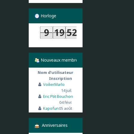
Horloge
Nouveaux membres
Nom d’utilisateur
Inscription
VoilierMarlo
14 juil.
Eric Ptit Bouchon
04 févr.
Kapofun
05 août
Anniversaires