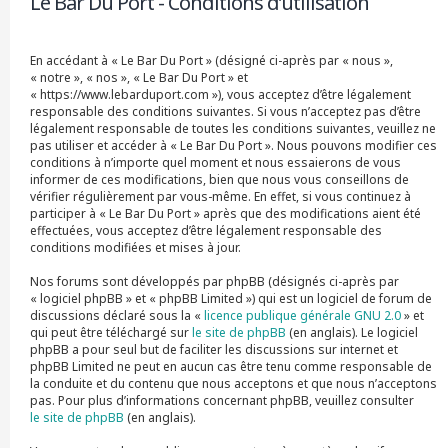
Le Bar Du Port - Conditions d’utilisation
r
c
h
En accédant à « Le Bar Du Port » (désigné ci-après par « nous »,
e
« notre », « nos », « Le Bar Du Port » et
r
« https://www.lebarduport.com »), vous acceptez d’être légalement
responsable des conditions suivantes. Si vous n’acceptez pas d’être
légalement responsable de toutes les conditions suivantes, veuillez ne
pas utiliser et accéder à « Le Bar Du Port ». Nous pouvons modifier ces
conditions à n’importe quel moment et nous essaierons de vous
informer de ces modifications, bien que nous vous conseillons de
vérifier régulièrement par vous-même. En effet, si vous continuez à
participer à « Le Bar Du Port » après que des modifications aient été
effectuées, vous acceptez d’être légalement responsable des
conditions modifiées et mises à jour.
Nos forums sont développés par phpBB (désignés ci-après par
« logiciel phpBB » et « phpBB Limited ») qui est un logiciel de forum de
discussions déclaré sous la «
licence publique générale GNU 2.0
» et
qui peut être téléchargé sur
le site de phpBB
(en anglais). Le logiciel
phpBB a pour seul but de faciliter les discussions sur internet et
phpBB Limited ne peut en aucun cas être tenu comme responsable de
la conduite et du contenu que nous acceptons et que nous n’acceptons
pas. Pour plus d’informations concernant phpBB, veuillez consulter
le site de phpBB
(en anglais).