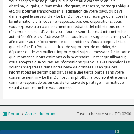
Vous acceptez de ne publier aucun contenu à caractère abusif,
obscène, vulgaire, diffamatoire, choquant, menaçant, pornographique,
etc. qui pourrait transgresser la législation de votre pays, du pays
dans lequel le serveur de « Le Bar Du Port » est hébergé ou encore la
loi internationale. Si vous ne respectez pas ces dispositions, vous
vous exposez à un bannissement immédiat et définitif et nous nous
réservons le droit d’avertir votre fournisseur d’accès à internet et les
autorités officielles. L’adresse IP de tous les messages est enregistrée
afin d’aider au renforcement de ces conditions. Vous acceptez le fait
que « Le Bar Du Port » ait le droit de supprimer, de modifier, de
déplacer ou de verrouiller n’importe quel sujet et message à n’importe
quel moment si nous estimons cela nécessaire. En tant qu’utilisateur,
vous acceptez que toutes les informations que vous avez renseignées
soient enregistrées dans notre base de données. Bien que ces
informations ne seront pas diffusées à une tierce partie sans votre
consentement, ni « Le Bar Du Port », ni phpBB, ne pourront être tenus
comme responsables en cas de tentative de piratage informatique
visant à compromettre vos données.
Portail
Accueil du forum
Fuseau horaire sur
UTC+02:00
Développé par
phpBB
® Forum Software © phpBB Limited