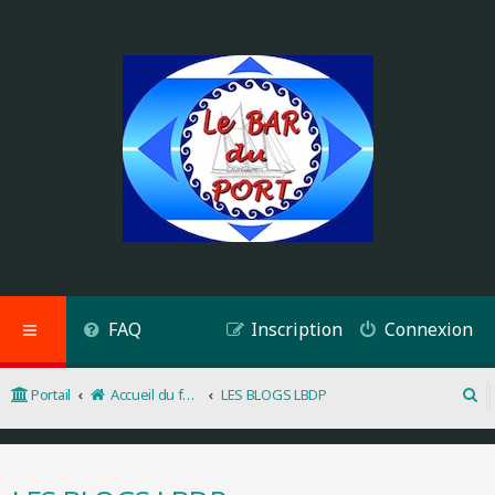
FAQ
Inscription
Connexion
Portail
Accueil du forum
LES BLOGS LBDP
R
e
c
h
e