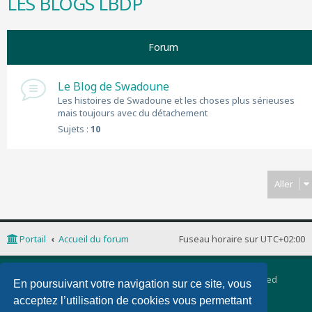
LES BLOGS LBDP
r
c
h
Forum
e
r
Le Blog de Swadoune
Les histoires de Swadoune et les choses plus sérieuses
mais toujours avec du détachement
Sujets :
10
Aller
Portail
Accueil du forum
Fuseau horaire sur
UTC+02:00
Développé par
phpBB
® Forum Software © phpBB Limited
En poursuivant votre navigation sur ce site, vous
Traduction française officielle
©
Qiaeru
acceptez l’utilisation de cookies vous permettant
phpBB 3 Quarto theme by
PixelGoose Studio