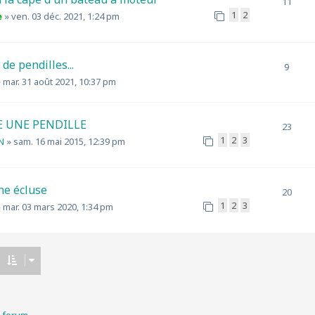
11
1
2
e
»
ven. 03 déc. 2021, 1:24 pm
 de pendilles...
9
»
mar. 31 août 2021, 10:37 pm
 UNE PENDILLE
23
1
2
3
N
»
sam. 16 mai 2015, 12:39 pm
ne écluse
20
1
2
3
»
mar. 03 mars 2020, 1:34 pm
u forum