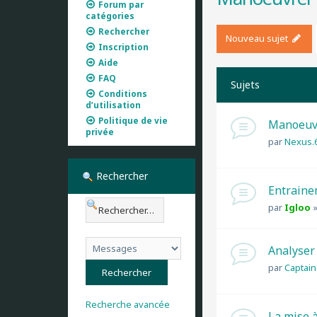
Forum par
catégories
Rechercher
Nouveau sujet
Inscription
Aide
FAQ
Sujets
Conditions
d’utilisation
Politique de vie
Manoeuvr
privée
par
Nexus.
Rechercher
Entraine
par
Igloo
Analyser 
par
Captain
Recherche avancée
La mise 