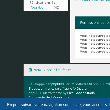
Félicitations à :
Noa Noa
(46)
Permissions du fo
Vous
ne pouvez p
Vous
ne pouvez p
Vous
ne pouvez p
Vous
ne pouvez p
Vous
ne pouvez p
Portail
Accueil du forum
Développé par
phpBB
® Forum Software © phpBB Limi
Traduction française officielle
©
Qiaeru
phpBB 3 Quarto theme by
PixelGoose Studio
Confidentialité
|
Conditions
En poursuivant votre navigation sur ce site, vous acceptez 