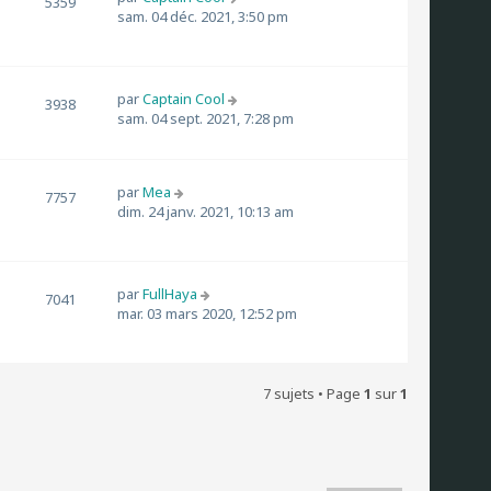
5359
sam. 04 déc. 2021, 3:50 pm
par
Captain Cool
3938
sam. 04 sept. 2021, 7:28 pm
par
Mea
7757
dim. 24 janv. 2021, 10:13 am
par
FullHaya
7041
mar. 03 mars 2020, 12:52 pm
7 sujets • Page
1
sur
1