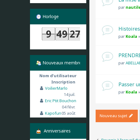
par
nautil
Horloge
Histoires
par
Koala
PRENDRE
Nouveaux membres
par
ABELLA
Nom d’utilisateur
Inscription
Passer u
VoilierMarlo
par
Koala
14 juil.
Eric Ptit Bouchon
04 févr.
Kapofun
05 août
Nouveau sujet
Anniversaires
Revenir à l’accueil d