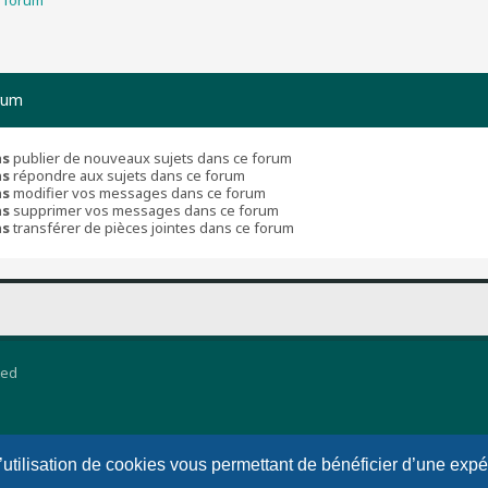
rum
as
publier de nouveaux sujets dans ce forum
as
répondre aux sujets dans ce forum
as
modifier vos messages dans ce forum
as
supprimer vos messages dans ce forum
as
transférer de pièces jointes dans ce forum
ted
l’utilisation de cookies vous permettant de bénéficier d’une exp