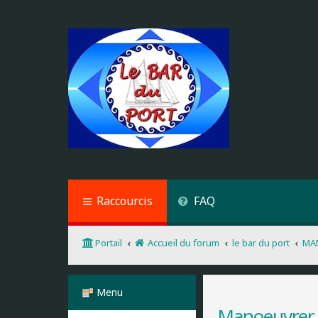
Raccourcis
FAQ
Portail
Accueil du forum
le bar du port
MA
Menu
Manoeuvrer