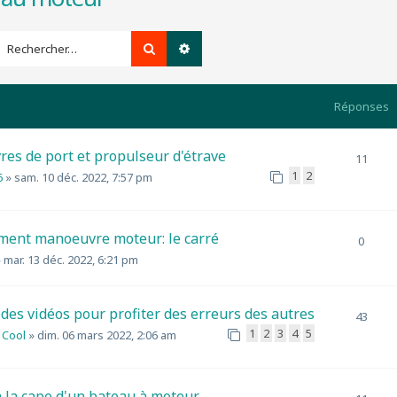
Rechercher
Recherche avancée
Réponses
es de port et propulseur d'étrave
11
1
2
6
»
sam. 10 déc. 2022, 7:57 pm
ment manoeuvre moteur: le carré
0
»
mar. 13 déc. 2022, 6:21 pm
des vidéos pour profiter des erreurs des autres
43
1
2
3
4
5
 Cool
»
dim. 06 mars 2022, 2:06 am
à la cape d'un bateau à moteur