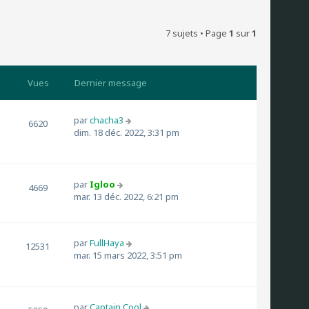
7 sujets • Page
1
sur
1
Vues
Dernier message
par
chacha3
6620
dim. 18 déc. 2022, 3:31 pm
par
Igloo
4669
mar. 13 déc. 2022, 6:21 pm
par
FullHaya
12531
mar. 15 mars 2022, 3:51 pm
par
Captain Cool