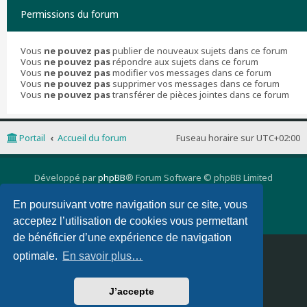
Permissions du forum
Vous
ne pouvez pas
publier de nouveaux sujets dans ce forum
Vous
ne pouvez pas
répondre aux sujets dans ce forum
Vous
ne pouvez pas
modifier vos messages dans ce forum
Vous
ne pouvez pas
supprimer vos messages dans ce forum
Vous
ne pouvez pas
transférer de pièces jointes dans ce forum
Portail
Accueil du forum
Fuseau horaire sur
UTC+02:00
Développé par
phpBB
® Forum Software © phpBB Limited
Traduction française officielle
©
Qiaeru
phpBB 3 Quarto theme by
PixelGoose Studio
En poursuivant votre navigation sur ce site, vous
Confidentialité
|
Conditions
acceptez l’utilisation de cookies vous permettant
de bénéficier d’une expérience de navigation
Supprimer les cookies
Nous contacter
optimale.
En savoir plus…
J’accepte