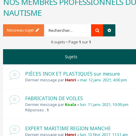
NOS MEMBRES PROFESSIONNELS D
r
NAUTISME
c
h
e
r
Nouveau sujet
Rechercher
Recherche a
6 sujets • Page
1
sur
1
Sujets
PIÈCES INOX ET PLASTIQUES sur mesure
Dernier message par
Henri
«
mar. 12 janv. 2021, 4:00 pm
FABRICATION DE VOILES
Dernier message par
Koala
«
lun. 11 janv. 2021, 10:09 pm
Réponses :
1
EXPERT MARITIME REGION MANCHE
Dernier message par
Henri
«
lun. 13 févr. 2017, 11:51 am