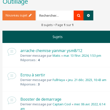
Outillage
r
c
h
Nouveau sujet
Rechercher
Recherche a
e
r
8 sujets • Page
1
sur
1
Sujets
arrache chemise yanmar ysm8/12
Dernier message par
Matis
«
mar. 13 févr. 2024, 1:53 pm
Réponses :
4
Ecrou à sertir
Dernier message par
FullHaya
«
jeu. 21 déc. 2023, 10:43 am
Réponses :
3
Booster de demarrage
Dernier message par
Captain Cool
«
mer. 06 avr. 2022, 6:14
am