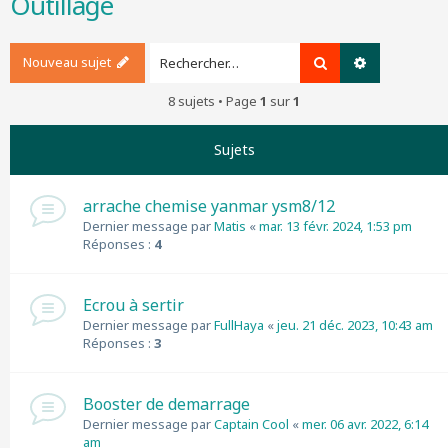
Outillage
r
c
h
Nouveau sujet
Rechercher
Recherche a
e
r
8 sujets • Page
1
sur
1
Sujets
arrache chemise yanmar ysm8/12
Dernier message par
Matis
«
mar. 13 févr. 2024, 1:53 pm
Réponses :
4
Ecrou à sertir
Dernier message par
FullHaya
«
jeu. 21 déc. 2023, 10:43 am
Réponses :
3
Booster de demarrage
Dernier message par
Captain Cool
«
mer. 06 avr. 2022, 6:14
am