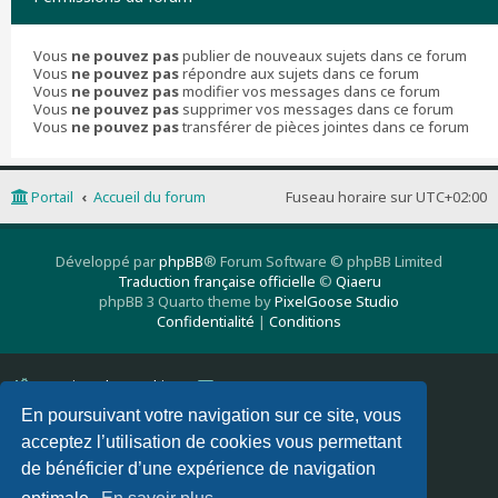
Vous
ne pouvez pas
publier de nouveaux sujets dans ce forum
Vous
ne pouvez pas
répondre aux sujets dans ce forum
Vous
ne pouvez pas
modifier vos messages dans ce forum
Vous
ne pouvez pas
supprimer vos messages dans ce forum
Vous
ne pouvez pas
transférer de pièces jointes dans ce forum
Portail
Accueil du forum
Fuseau horaire sur
UTC+02:00
Développé par
phpBB
® Forum Software © phpBB Limited
Traduction française officielle
©
Qiaeru
phpBB 3 Quarto theme by
PixelGoose Studio
Confidentialité
|
Conditions
Supprimer les cookies
Nous contacter
En poursuivant votre navigation sur ce site, vous
acceptez l’utilisation de cookies vous permettant
de bénéficier d’une expérience de navigation