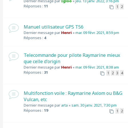
Dernier message par
Igloo
«
jeu. 13 janv. 2022, 3:16 pm
Réponses :
11
1
2
Manuel utilisateur GPS T56
Dernier message par
Henri
«
mar. 09 févr. 2021, 8:59 pm
Réponses :
4
Telecommande pour pilote Raymarine mieux
que celle d'origin
Dernier message par
Henri
«
mar. 09 févr. 2021, 8:38 am
Réponses :
31
1
2
3
4
Multifonction voile : Raymarine Axiom ou B&G
Vulcan, etc
Dernier message par
arta
«
sam. 30 janv. 2021, 7:30 pm
Réponses :
19
1
2