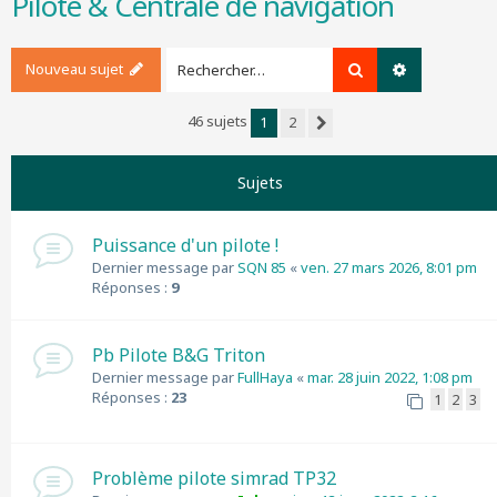
Pilote & Centrale de navigation
r
c
h
Nouveau sujet
Rechercher
Recherche a
e
r
46 sujets
1
2
Suivant
Sujets
Puissance d'un pilote !
Dernier message par
SQN 85
«
ven. 27 mars 2026, 8:01 pm
Réponses :
9
Pb Pilote B&G Triton
Dernier message par
FullHaya
«
mar. 28 juin 2022, 1:08 pm
Réponses :
23
1
2
3
Problème pilote simrad TP32