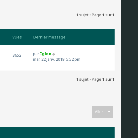
1 sujet • Page
1
sur
1
Vues
Dernier message
par
Igloo
3652
mar. 22 janv. 2019, 5:52 pm
1 sujet • Page
1
sur
1
Aller