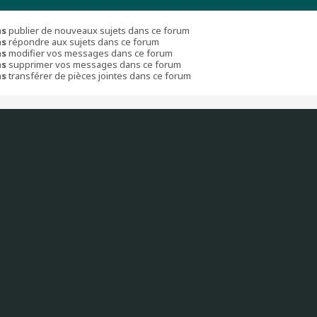
as
publier de nouveaux sujets dans ce forum
as
répondre aux sujets dans ce forum
as
modifier vos messages dans ce forum
as
supprimer vos messages dans ce forum
as
transférer de pièces jointes dans ce forum