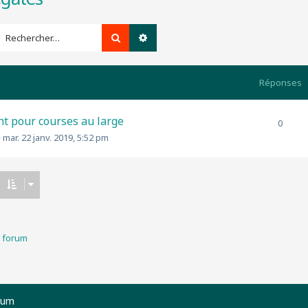
Rechercher
Recherche avancée
Réponses
t pour courses au large
0
»
mar. 22 janv. 2019, 5:52 pm
u forum
rum