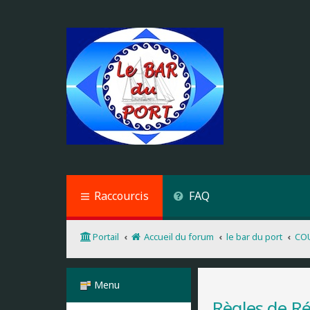
Raccourcis
FAQ
Portail
Accueil du forum
le bar du port
CO
Menu
Règles de R