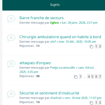
Sujets
Barre franche de secours
Dernier message par
Igloo
«
lun. 26 janv. 2026, 2:37 pm
Chirurgie ambulatoire quand on habite à bord
Dernier message par
olof
«
mer. 10 déc. 2025, 10:05 am
Réponses :
13
1
2
attaques d'orques
Dernier message par
Pietje.scramouille
«
sam. 04 oct.
2025, 3:35 pm
Réponses :
68
1
4
5
6
7
…
Sécurité et sentiment d'insécurité
Dernier message par
chacha3
«
ven. 16 mai 2025, 11:07 pm
Réponses :
16
1
2