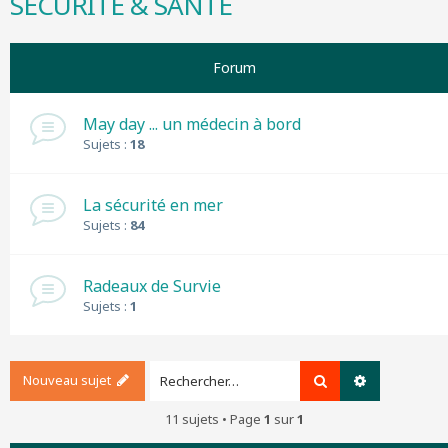
SECURITE & SANTE
r
c
h
Forum
e
r
May day ... un médecin à bord
Sujets :
18
La sécurité en mer
Sujets :
84
Radeaux de Survie
Sujets :
1
Nouveau sujet
Rechercher
Recherche a
11 sujets • Page
1
sur
1