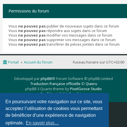
Permissions du forum
Vous
ne pouvez pas
publier de nouveaux sujets dans ce forum
Vous
ne pouvez pas
répondre aux sujets dans ce forum
Vous
ne pouvez pas
modifier vos messages dans ce forum
Vous
ne pouvez pas
supprimer vos messages dans ce forum
Vous
ne pouvez pas
transférer de pièces jointes dans ce forum
Portail
Accueil du forum
Fuseau horaire sur
UTC+02:00
Développé par
phpBB
® Forum Software © phpBB Limited
Traduction française officielle
©
Qiaeru
phpBB 3 Quarto theme by
PixelGoose Studio
Confidentialité
|
Conditions
En poursuivant votre navigation sur ce site, vous
acceptez l’utilisation de cookies vous permettant
Supprimer les cookies
Nous contacter
de bénéficier d’une expérience de navigation
optimale.
En savoir plus…