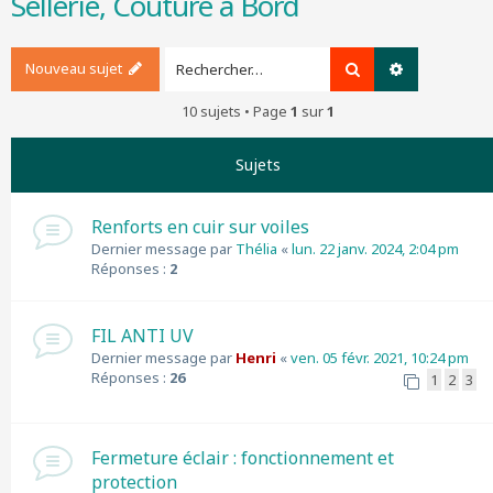
Sellerie, Couture à Bord
r
c
h
Nouveau sujet
Rechercher
Recherche a
e
r
10 sujets • Page
1
sur
1
Sujets
Renforts en cuir sur voiles
Dernier message par
Thélia
«
lun. 22 janv. 2024, 2:04 pm
Réponses :
2
FIL ANTI UV
Dernier message par
Henri
«
ven. 05 févr. 2021, 10:24 pm
Réponses :
26
1
2
3
Fermeture éclair : fonctionnement et
protection