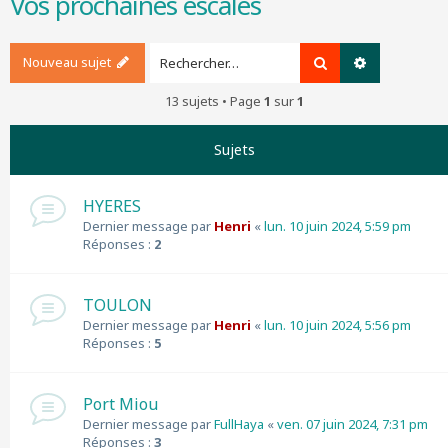
Vos prochaines escales
r
c
h
Nouveau sujet
Rechercher
Recherche a
e
r
13 sujets • Page
1
sur
1
Sujets
HYERES
Dernier message par
Henri
«
lun. 10 juin 2024, 5:59 pm
Réponses :
2
TOULON
Dernier message par
Henri
«
lun. 10 juin 2024, 5:56 pm
Réponses :
5
Port Miou
Dernier message par
FullHaya
«
ven. 07 juin 2024, 7:31 pm
Réponses :
3