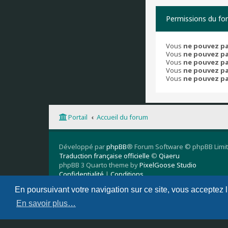
Permissions du fo
Vous
ne pouvez p
Vous
ne pouvez p
Vous
ne pouvez p
Vous
ne pouvez p
Vous
ne pouvez p
Portail
Accueil du forum
Développé par
phpBB
® Forum Software © phpBB Limi
Traduction française officielle
©
Qiaeru
phpBB 3 Quarto theme by
PixelGoose Studio
Confidentialité
|
Conditions
En poursuivant votre navigation sur ce site, vous acceptez 
En savoir plus…
Supprimer les cookies
Nous contacter