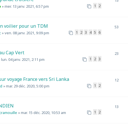
15
1
2
e
»
mer. 13 janv. 2021, 6:57 pm
un voilier pour un TDM
53
1
2
3
4
5
6
c
»
ven. 08 janv. 2021, 9:09 pm
 au Cap Vert
23
1
2
3
»
lun. 04 janv. 2021, 2:11 pm
sur voyage France vers Sri Lanka
12
1
2
ud
»
mar. 29 déc. 2020, 5:00 pm
NDIEN
13
1
2
scramouille
»
mar. 15 déc. 2020, 10:53 am