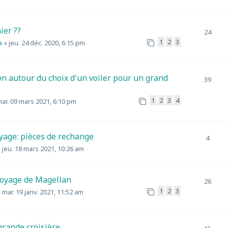
ier ??
24
1
2
3
a
»
jeu. 24 déc. 2020, 6:15 pm
on autour du choix d'un voiler pour un grand
39
1
2
3
4
ar. 09 mars 2021, 6:10 pm
yage: pièces de rechange
4
»
jeu. 18 mars 2021, 10:26 am
Voyage de Magellan
26
1
2
3
»
mar. 19 janv. 2021, 11:52 am
grande croisière