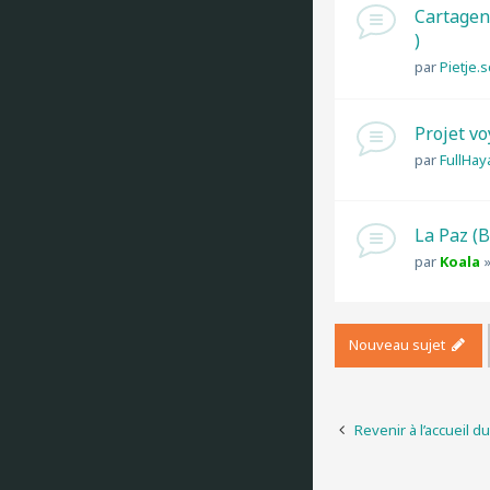
Cartagena
)
par
Pietje.
Projet v
par
FullHay
La Paz (
par
Koala
Nouveau sujet
Revenir à l’accueil d