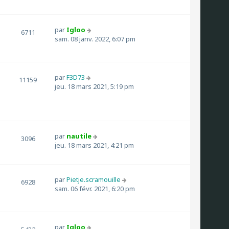
par
Igloo
6711
sam. 08 janv. 2022, 6:07 pm
par
F3D73
11159
jeu. 18 mars 2021, 5:19 pm
par
nautile
3096
jeu. 18 mars 2021, 4:21 pm
par
Pietje.scramouille
6928
sam. 06 févr. 2021, 6:20 pm
par
Igloo