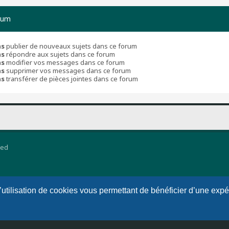
rum
as
publier de nouveaux sujets dans ce forum
as
répondre aux sujets dans ce forum
as
modifier vos messages dans ce forum
as
supprimer vos messages dans ce forum
as
transférer de pièces jointes dans ce forum
ted
l’utilisation de cookies vous permettant de bénéficier d’une exp