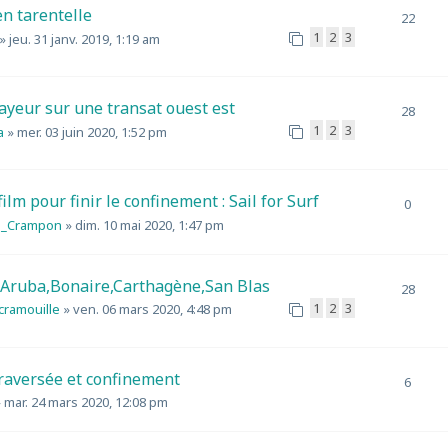
n tarentelle
22
1
2
3
»
jeu. 31 janv. 2019, 1:19 am
ayeur sur une transat ouest est
28
1
2
3
a
»
mer. 03 juin 2020, 1:52 pm
film pour finir le confinement : Sail for Surf
0
e_Crampon
»
dim. 10 mai 2020, 1:47 pm
 Aruba,Bonaire,Carthagène,San Blas
28
1
2
3
scramouille
»
ven. 06 mars 2020, 4:48 pm
raversée et confinement
6
»
mar. 24 mars 2020, 12:08 pm