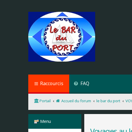
Raccourcis
FAQ
Portail
Accueil du forum
le bar du port
VO
Menu
Voyages au l