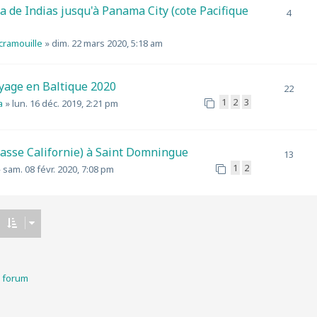
 de Indias jusqu'à Panama City (cote Pacifique
4
scramouille
»
dim. 22 mars 2020, 5:18 am
oyage en Baltique 2020
22
1
2
3
a
»
lun. 16 déc. 2019, 2:21 pm
Basse Californie) à Saint Domningue
13
1
2
»
sam. 08 févr. 2020, 7:08 pm
u forum