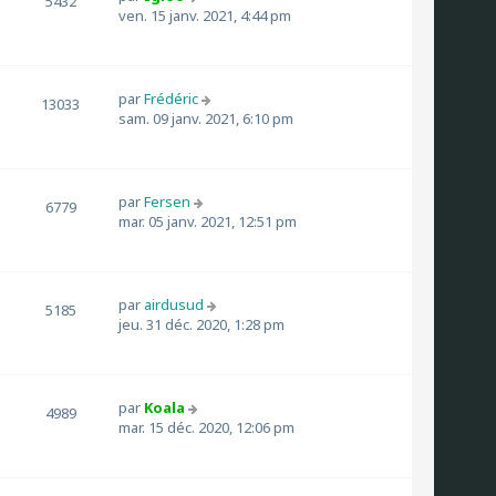
5432
ven. 15 janv. 2021, 4:44 pm
par
Frédéric
13033
sam. 09 janv. 2021, 6:10 pm
par
Fersen
6779
mar. 05 janv. 2021, 12:51 pm
par
airdusud
5185
jeu. 31 déc. 2020, 1:28 pm
par
Koala
4989
mar. 15 déc. 2020, 12:06 pm