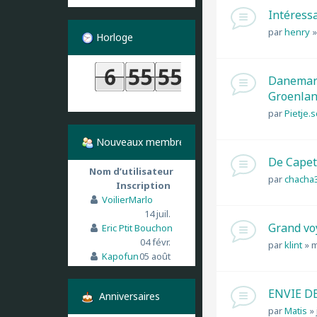
Intéressa
par
henry
Horloge
Danemark 
Groenland
par
Pietje.
Nouveaux membres
De Capet
Nom d’utilisateur
par
chacha
Inscription
VoilierMarlo
14 juil.
Grand vo
Eric Ptit Bouchon
04 févr.
par
klint
»
m
Kapofun
05 août
ENVIE D
Anniversaires
par
Matis
»