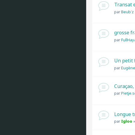
Transat e
par
Beub'z
grosse fr
par
FullHay
Un petit 
par
Eugèn
Curaçao,
par
Pietje.
Longue t
par
Igloo