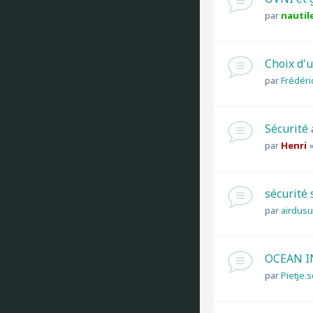
par
nautil
Choix d'
par
Frédéri
Sécurité
par
Henri
sécurité 
par
airdus
OCEAN I
par
Pietje.