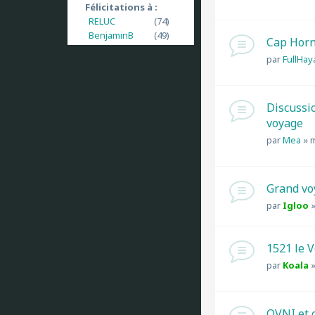
Félicitations à :
RELUC
(74)
BenjaminB
(49)
Cap Horn
par
FullHay
Discussi
voyage
par
Mea
»
m
Grand vo
par
Igloo
1521 le 
par
Koala
OVNI et 