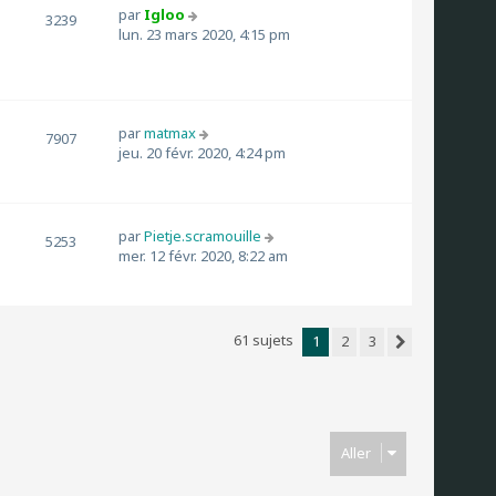
par
Igloo
3239
lun. 23 mars 2020, 4:15 pm
par
matmax
7907
jeu. 20 févr. 2020, 4:24 pm
par
Pietje.scramouille
5253
mer. 12 févr. 2020, 8:22 am
61 sujets
1
2
3
Suivant
Aller