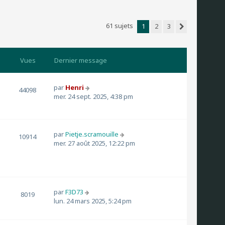
61 sujets
1
2
3
Suivant
Vues
Dernier message
par
Henri
44098
mer. 24 sept. 2025, 4:38 pm
par
Pietje.scramouille
10914
mer. 27 août 2025, 12:22 pm
par
F3D73
8019
lun. 24 mars 2025, 5:24 pm