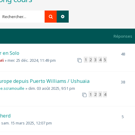
Rechercher
Recherche avancée
Réponses
r en Solo
48
1
2
3
4
5
ri
»
mer. 25 déc. 2024, 11:49 pm
urope depuis Puerto Williams / Ushuaïa
38
je.scramouille
»
dim. 03 août 2025, 9:51 pm
1
2
3
4
pherd
5
»
sam. 15 mars 2025, 12:07 pm