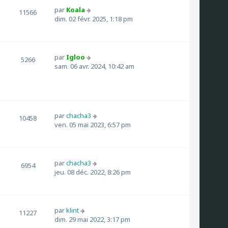
par
Koala
11566
dim. 02 févr. 2025, 1:18 pm
par
Igloo
5266
sam. 06 avr. 2024, 10:42 am
par
chacha3
10458
ven. 05 mai 2023, 6:57 pm
par
chacha3
6954
jeu. 08 déc. 2022, 8:26 pm
par
klint
11227
dim. 29 mai 2022, 3:17 pm