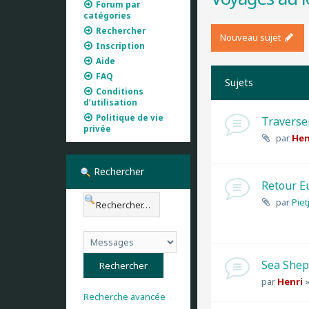
Forum par
catégories
Rechercher
Nouveau sujet
Inscription
Aide
FAQ
Sujets
Conditions
d’utilisation
Politique de vie
Traverse
privée
par
Hen
Rechercher
Retour E
par
Piet
Sea She
par
Henri
Recherche avancée