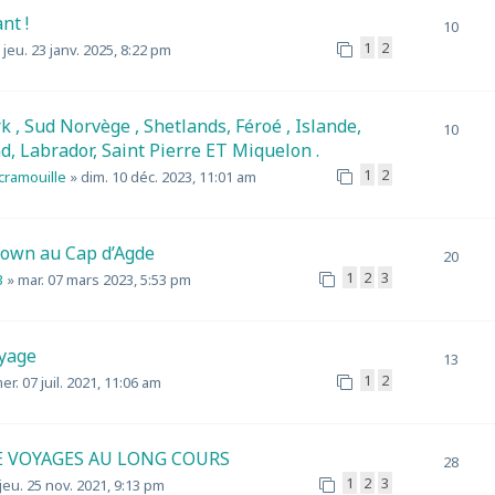
nt !
10
1
2
»
jeu. 23 janv. 2025, 8:22 pm
, Sud Norvège , Shetlands, Féroé , Islande,
10
, Labrador, Saint Pierre ET Miquelon .
1
2
scramouille
»
dim. 10 déc. 2023, 11:01 am
own au Cap d’Agde
20
1
2
3
3
»
mar. 07 mars 2023, 5:53 pm
yage
13
1
2
er. 07 juil. 2021, 11:06 am
E VOYAGES AU LONG COURS
28
1
2
3
jeu. 25 nov. 2021, 9:13 pm