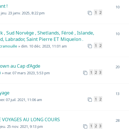
nt !
10
1
2
»
jeu. 23 janv. 2025, 8:22 pm
, Sud Norvège , Shetlands, Féroé , Islande,
10
, Labrador, Saint Pierre ET Miquelon .
1
2
scramouille
»
dim. 10 déc. 2023, 11:01 am
own au Cap d’Agde
20
1
2
3
3
»
mar. 07 mars 2023, 5:53 pm
yage
13
1
2
er. 07 juil. 2021, 11:06 am
E VOYAGES AU LONG COURS
28
1
2
3
jeu. 25 nov. 2021, 9:13 pm