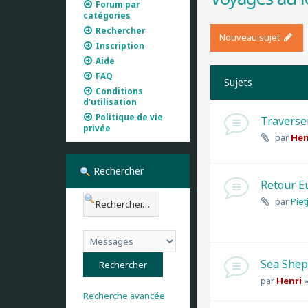
Forum par
catégories
Rechercher
Nouveau sujet
Inscription
Aide
FAQ
Sujets
Conditions
d’utilisation
Politique de vie
Traverse
privée
par
Hen
Rechercher
Retour E
par
Piet
Sea She
par
Henri
Recherche avancée