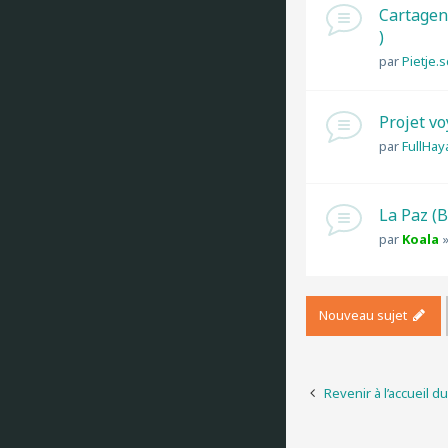
Cartagena
)
par
Pietje.
Projet v
par
FullHay
La Paz (
par
Koala
Nouveau sujet
Revenir à l’accueil d