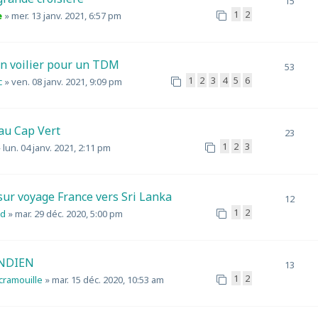
15
1
2
e
»
mer. 13 janv. 2021, 6:57 pm
un voilier pour un TDM
53
1
2
3
4
5
6
c
»
ven. 08 janv. 2021, 9:09 pm
 au Cap Vert
23
1
2
3
»
lun. 04 janv. 2021, 2:11 pm
sur voyage France vers Sri Lanka
12
1
2
ud
»
mar. 29 déc. 2020, 5:00 pm
NDIEN
13
1
2
scramouille
»
mar. 15 déc. 2020, 10:53 am