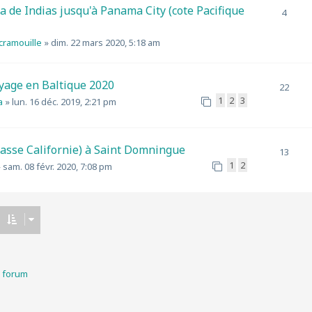
 de Indias jusqu'à Panama City (cote Pacifique
4
scramouille
»
dim. 22 mars 2020, 5:18 am
oyage en Baltique 2020
22
1
2
3
a
»
lun. 16 déc. 2019, 2:21 pm
Basse Californie) à Saint Domningue
13
1
2
»
sam. 08 févr. 2020, 7:08 pm
u forum