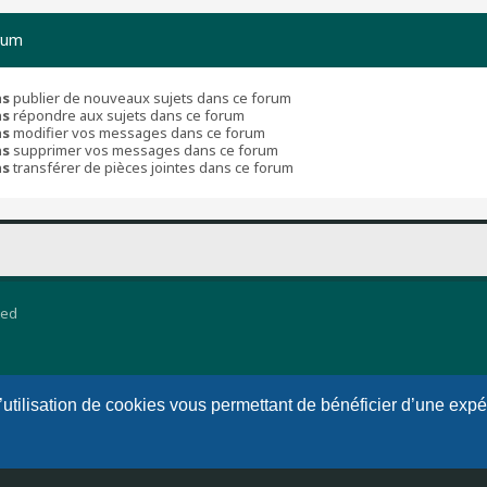
rum
as
publier de nouveaux sujets dans ce forum
as
répondre aux sujets dans ce forum
as
modifier vos messages dans ce forum
as
supprimer vos messages dans ce forum
as
transférer de pièces jointes dans ce forum
ted
l’utilisation de cookies vous permettant de bénéficier d’une exp