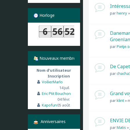
Intéressa
par
henry
Horloge
Danemark 
Groenland
par
Pietje.
Nouveaux membres
De Capet
Nom d’utilisateur
par
chacha
Inscription
VoilierMarlo
14 juil.
Grand vo
Eric Ptit Bouchon
04 févr.
par
klint
»
m
Kapofun
05 août
ENVIE D
Anniversaires
par
Matis
»