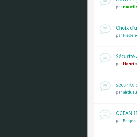
par
nautil
Choix d'
par
Frédéri
Sécurité
par
Henri
sécurité 
par
airdus
OCEAN I
par
Pietje.