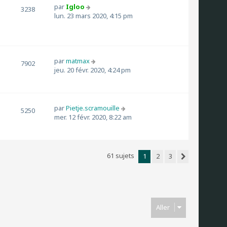
par
Igloo
3238
lun. 23 mars 2020, 4:15 pm
par
matmax
7902
jeu. 20 févr. 2020, 4:24 pm
par
Pietje.scramouille
5250
mer. 12 févr. 2020, 8:22 am
61 sujets
1
2
3
Suivant
Aller