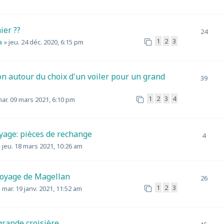
ier ??
24
1
2
3
a
»
jeu. 24 déc. 2020, 6:15 pm
on autour du choix d'un voiler pour un grand
39
1
2
3
4
ar. 09 mars 2021, 6:10 pm
yage: pièces de rechange
4
»
jeu. 18 mars 2021, 10:26 am
Voyage de Magellan
26
1
2
3
»
mar. 19 janv. 2021, 11:52 am
grande croisière