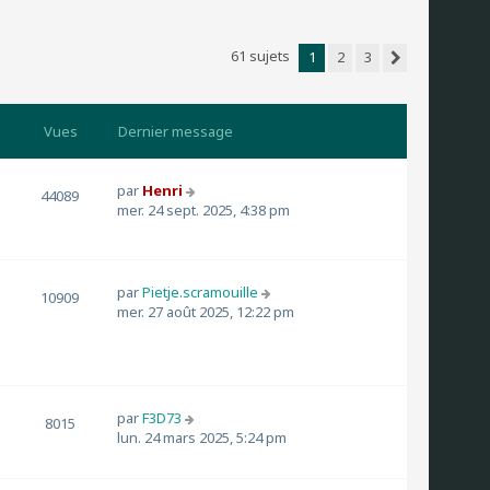
61 sujets
1
2
3
Suivant
Vues
Dernier message
par
Henri
44089
mer. 24 sept. 2025, 4:38 pm
par
Pietje.scramouille
10909
mer. 27 août 2025, 12:22 pm
par
F3D73
8015
lun. 24 mars 2025, 5:24 pm