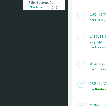
Félicitations à :
Noa Noa
(46)
Cap Horn
par
FullHay
Discussi
voyage
par
Mea
»
m
Grand vo
par
Igloo
1521 le 
par
Koala
OVNI et 