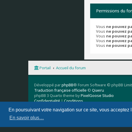
Permissions du fo
Vous
ne pouvez p
Vous
ne pouvez p
Vous
ne pouvez p
Vous
ne pouvez p
Vous
ne pouvez p
Portail
Accueil du forum
Développé par
phpBB
® Forum Software © phpBB Limi
Traduction française officielle
©
Qiaeru
phpBB 3 Quarto theme by
PixelGoose Studio
Confidentialité
|
Conditions
En poursuivant votre navigation sur ce site, vous acceptez 
En savoir plus…
Supprimer les cookies
Nous contacter