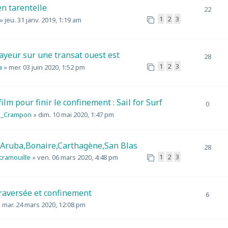
n tarentelle
22
1
2
3
»
jeu. 31 janv. 2019, 1:19 am
ayeur sur une transat ouest est
28
1
2
3
a
»
mer. 03 juin 2020, 1:52 pm
film pour finir le confinement : Sail for Surf
0
e_Crampon
»
dim. 10 mai 2020, 1:47 pm
 Aruba,Bonaire,Carthagène,San Blas
28
1
2
3
scramouille
»
ven. 06 mars 2020, 4:48 pm
raversée et confinement
6
»
mar. 24 mars 2020, 12:08 pm