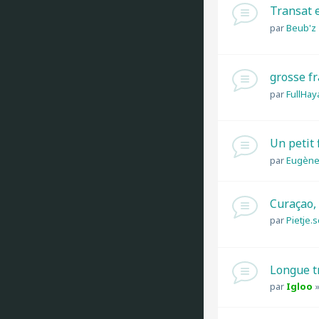
Transat e
par
Beub'z
grosse fr
par
FullHay
Un petit 
par
Eugèn
Curaçao,
par
Pietje.
Longue t
par
Igloo