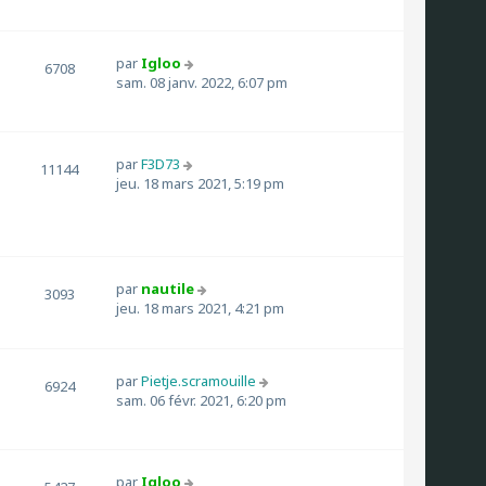
par
Igloo
6708
sam. 08 janv. 2022, 6:07 pm
par
F3D73
11144
jeu. 18 mars 2021, 5:19 pm
par
nautile
3093
jeu. 18 mars 2021, 4:21 pm
par
Pietje.scramouille
6924
sam. 06 févr. 2021, 6:20 pm
par
Igloo