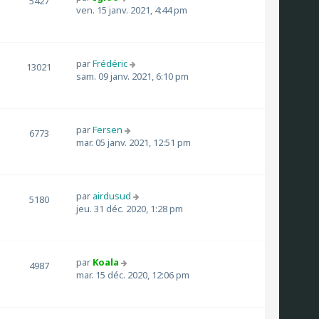
5427
ven. 15 janv. 2021, 4:44 pm
par
Frédéric
13021
sam. 09 janv. 2021, 6:10 pm
par
Fersen
6773
mar. 05 janv. 2021, 12:51 pm
par
airdusud
5180
jeu. 31 déc. 2020, 1:28 pm
par
Koala
4987
mar. 15 déc. 2020, 12:06 pm