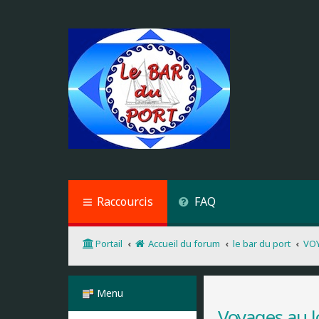
Raccourcis
FAQ
Portail
Accueil du forum
le bar du port
VO
Menu
Voyages au l