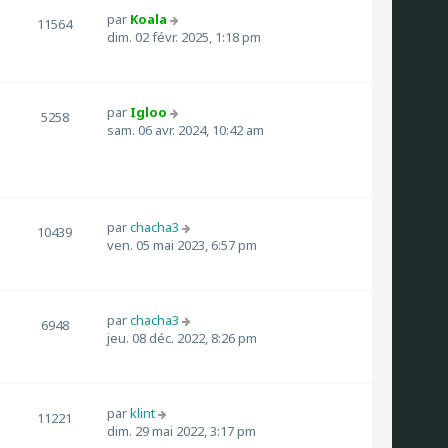
par
Koala
11564
dim. 02 févr. 2025, 1:18 pm
par
Igloo
5258
sam. 06 avr. 2024, 10:42 am
par
chacha3
10439
ven. 05 mai 2023, 6:57 pm
par
chacha3
6948
jeu. 08 déc. 2022, 8:26 pm
par
klint
11221
dim. 29 mai 2022, 3:17 pm