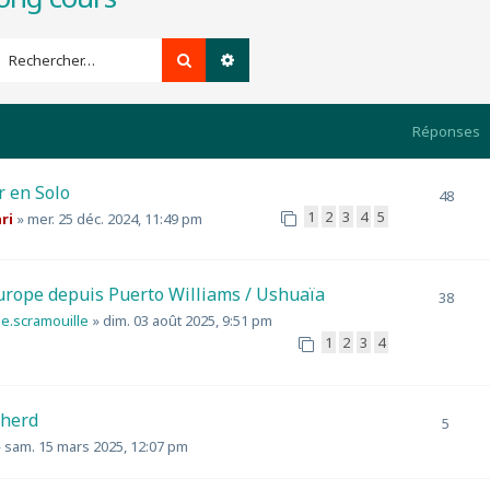
Rechercher
Recherche avancée
Réponses
r en Solo
48
1
2
3
4
5
ri
»
mer. 25 déc. 2024, 11:49 pm
urope depuis Puerto Williams / Ushuaïa
38
je.scramouille
»
dim. 03 août 2025, 9:51 pm
1
2
3
4
pherd
5
»
sam. 15 mars 2025, 12:07 pm