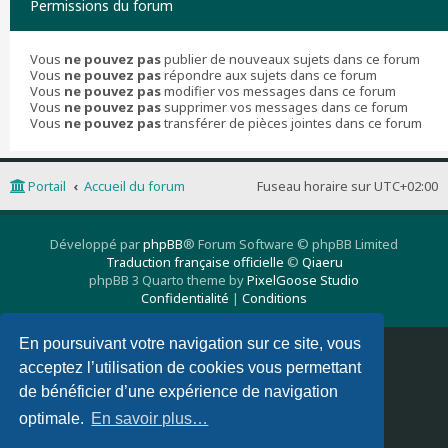
Permissions du forum
Vous
ne pouvez pas
publier de nouveaux sujets dans ce forum
Vous
ne pouvez pas
répondre aux sujets dans ce forum
Vous
ne pouvez pas
modifier vos messages dans ce forum
Vous
ne pouvez pas
supprimer vos messages dans ce forum
Vous
ne pouvez pas
transférer de pièces jointes dans ce forum
Portail
Accueil du forum
Fuseau horaire sur
UTC+02:00
Développé par
phpBB
® Forum Software © phpBB Limited
Traduction française officielle
©
Qiaeru
phpBB 3 Quarto theme by
PixelGoose Studio
Confidentialité
|
Conditions
En poursuivant votre navigation sur ce site, vous
Supprimer les cookies
Nous contacter
acceptez l’utilisation de cookies vous permettant
de bénéficier d’une expérience de navigation
optimale.
En savoir plus…