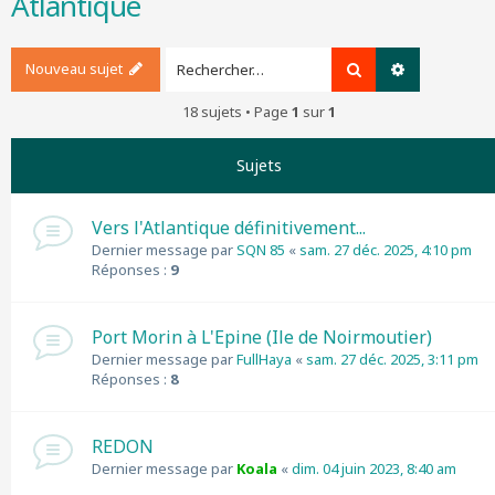
Atlantique
r
c
h
Nouveau sujet
Rechercher
Recherche a
e
r
18 sujets • Page
1
sur
1
Sujets
Vers l'Atlantique définitivement...
Dernier message par
SQN 85
«
sam. 27 déc. 2025, 4:10 pm
Réponses :
9
Port Morin à L'Epine (Ile de Noirmoutier)
Dernier message par
FullHaya
«
sam. 27 déc. 2025, 3:11 pm
Réponses :
8
REDON
Dernier message par
Koala
«
dim. 04 juin 2023, 8:40 am