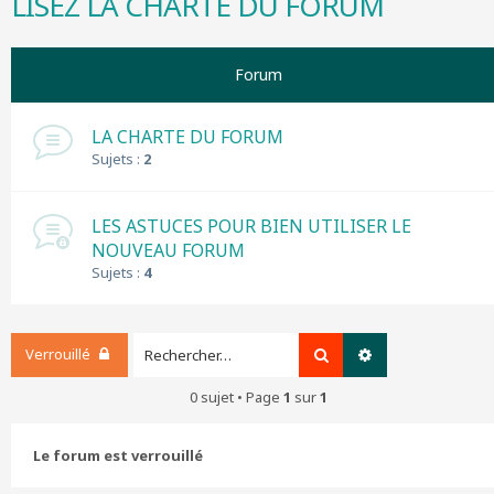
LISEZ LA CHARTE DU FORUM
r
c
h
Forum
e
r
LA CHARTE DU FORUM
Sujets :
2
LES ASTUCES POUR BIEN UTILISER LE
NOUVEAU FORUM
Sujets :
4
Verrouillé
Rechercher
Recherche avanc
0 sujet • Page
1
sur
1
Le forum est verrouillé