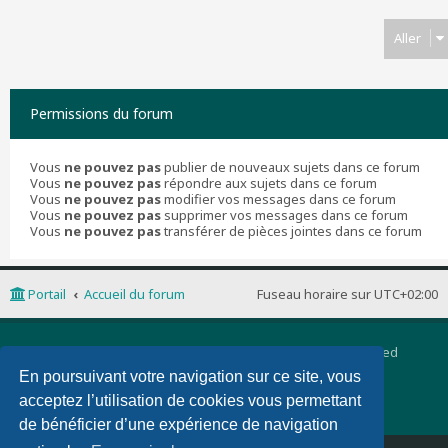
Aller
Permissions du forum
Vous
ne pouvez pas
publier de nouveaux sujets dans ce forum
Vous
ne pouvez pas
répondre aux sujets dans ce forum
Vous
ne pouvez pas
modifier vos messages dans ce forum
Vous
ne pouvez pas
supprimer vos messages dans ce forum
Vous
ne pouvez pas
transférer de pièces jointes dans ce forum
Portail
Accueil du forum
Fuseau horaire sur
UTC+02:00
Développé par
phpBB
® Forum Software © phpBB Limited
Traduction française officielle
©
Qiaeru
En poursuivant votre navigation sur ce site, vous
phpBB 3 Quarto theme by
PixelGoose Studio
acceptez l’utilisation de cookies vous permettant
Confidentialité
|
Conditions
de bénéficier d’une expérience de navigation