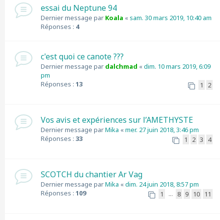
essai du Neptune 94
Dernier message par
Koala
«
sam. 30 mars 2019, 10:40 am
Réponses :
4
c'est quoi ce canote ???
Dernier message par
dalchmad
«
dim. 10 mars 2019, 6:09
pm
Réponses :
13
1
2
Vos avis et expériences sur l’AMETHYSTE
Dernier message par
Mika
«
mer. 27 juin 2018, 3:46 pm
Réponses :
33
1
2
3
4
SCOTCH du chantier Ar Vag
Dernier message par
Mika
«
dim. 24 juin 2018, 8:57 pm
Réponses :
109
1
8
9
10
11
…