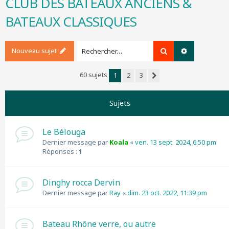
CLUB DES BATEAUX ANCIENS &
r
BATEAUX CLASSIQUES
c
h
e
r
Nouveau sujet
Rechercher
Recherche a
60 sujets
1
2
3
Suivant
Sujets
Le Bélouga
Dernier message par
Koala
«
ven. 13 sept. 2024, 6:50 pm
Réponses :
1
Dinghy rocca Dervin
Dernier message par
Ray
«
dim. 23 oct. 2022, 11:39 pm
Bateau Rhône verre, ou autre